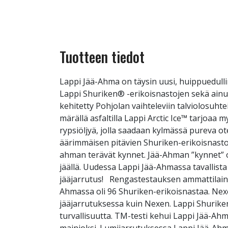
Tuotteen tiedot
Lappi Jää-Ahma on täysin uusi, huippuedull
Lappi Shuriken® -erikoisnastojen sekä ainut
kehitetty Pohjolan vaihteleviin talviolosuhte
märällä asfaltilla Lappi Arctic Ice™ tarjoaa m
rypsiöljyä, jolla saadaan kylmässä pureva o
äärimmäisen pitävien Shuriken-erikoisnast
ahman terävät kynnet. Jää-Ahman ”kynnet” ov
jäällä. Uudessa Lappi Jää-Ahmassa tavallist
jääjarrutus! Rengastestauksen ammattilain
Ahmassa oli 96 Shuriken-erikoisnastaa. Nexe
jääjarrutuksessa kuin Nexen. Lappi Shuriken 
turvallisuutta. TM-testi kehui Lappi Jää-Ah