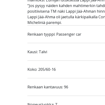
mainioksi. Lumijarrutuksessa Lappi Jää-Ahma 
”Jos pysyy näiden kahden mahtimerkin tahdi
positiivisena TM näki Lappi Jää-Ahman hinna
Lappi Jää-Ahma oli jaetulla kärkipaikalla Con
Micheliniä parempi.
Renkaan tyyppi: Passenger car
Kausi: Talvi
Koko: 205/60-16
Renkaan kantavuus: 96
Nopeusluokka: T