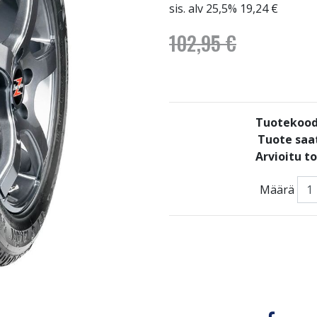
sis. alv 25,5% 19,24 €
102,95 €
Tuotekood
Tuote saat
Arvioitu t
Määrä