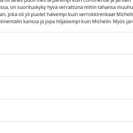
oli lähes puoli metriä parempi kuin Continental ja jäi vain 
ssa, on suorituskyky hyvä verrattuna mihin tahansa muuhun
n, joka oli yli puolet halvempi kuin verrokkirenkaat Michel
tinentalin kanssa ja jopa hiljaisempi kuin Michelin. Myös jarr