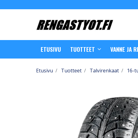
ETUSIVU
TUOTTEET
VANNE JA 
Etusivu
Tuotteet
Talvirenkaat
16-t