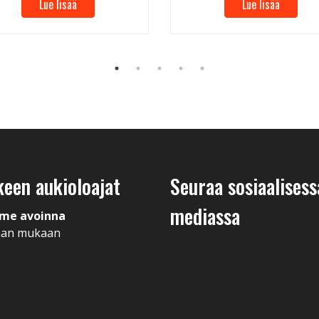
Lue lisää
Lue lisää
keen aukioloajat
Seuraa sosiaalisess
mediassa
me avoinna
man mukaan