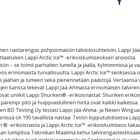
inen nastarengas pohjoismaisiin talviolosuhteisiin. Lappi
laatuisen Lappi Arctic Ice™ -erikoiskumiseoksen ansiosta. 
isiin – se toimii parhaiten lumella ja jäällä, kylmimmissä ja v
yös erinomaista turvallisuutta. Lappi Arctic Ice™ seoksessa on
te jäähän ja lumeen sekä pienennetään päästöjä. Vertaansa va
ojen kanssa tekevät Lappi Jää-Ahmasta erinomaisen talvire
at uniikit Lappi Shuriken® -erikoisnastat. Shuriken erikoi
a parempi pito ja huippuedullinen hinta ovat kaikki kaikessa
en BD Testing Oy testasi Lappi Jää-Ahma- ja Nexen Wingua
nissä oli 190 tavallista nastaa. Testin lopputuloksessa Lap
® -erikoisnasta ja Lappi Arctic Ice™ -erikoiskumiseos takaa
man lumipitoa Tekniikan Maailma kehui talvirengastestissään