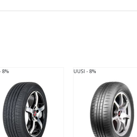
- 8%
UUSI
- 8%