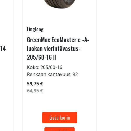
Linglong
Kontio
GreenMax EcoMaster e -A-
IcePaw 
-14
luokan vierintävastus-
Koko: 20
205/60-16 H
Renkaan 
114,95 €
Koko: 205/60-16
124,95 €
Renkaan kantavuus: 92
59,75 €
64,95 €
Lisää koriin