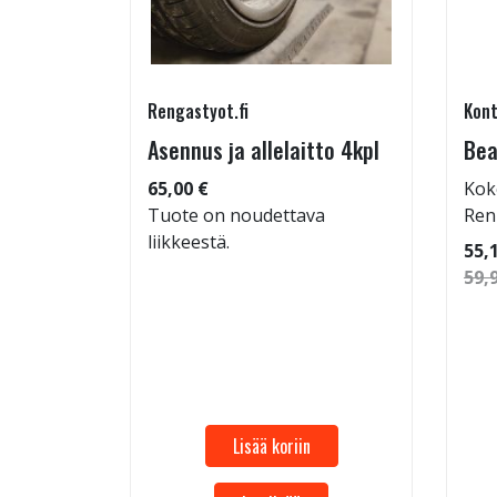
Rengastyot.fi
Kont
tu-
Asennus ja allelaitto 4kpl
Bea
65,00 €
Kok
Tuote on noudettava
Ren
liikkeestä.
 96
55,
59,
Lisää koriin