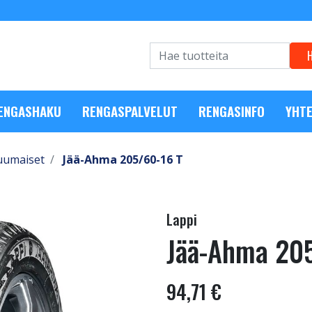
RENGASHAKU
RENGASPALVELUT
RENGASINFO
YHTE
uumaiset
Jää-Ahma 205/60-16 T
Lappi
Jää-Ahma 20
94,71 €