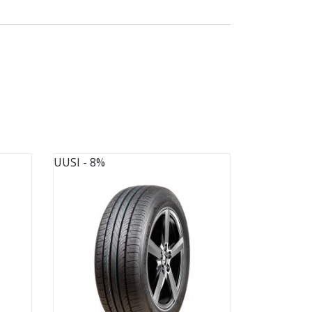
UUSI
- 8%
UUSI
- 8%