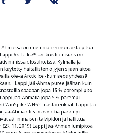
 Jää-Ahmassa on enemmän erinomaista pitoa
Lappi Arctic Ice™ -erikoiskumiseos on
aativimmissa olosuhteissa. Kylmällä ja
 käytetty haitallisten öljyjen sijaan aitoa
illa oleva Arctic Ice -kumiseos yhdessä
nkaan. Lappi Jää-Ahma puree jäähän kuin
snastoilla saadaan jopa 15 % parempi pito
. Lappi Jää-Ahmalla jopa 5 % parempi
rd WinSpike WH62 -nastarenkaat. Lappi Jää-
pi Jää-Ahma oli 5 prosenttia parempi
vat äärimmäisen talvipidon ja hallittua
 (27. 11. 2019) Lappi Jää-Ahman lumipitoa