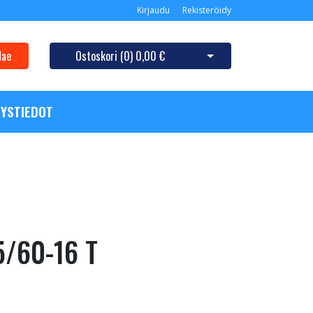
Kirjaudu
Rekisteröidy
Hae
Ostoskori (
0
)
0,00 €
Avaa ostoskori
YSTIEDOT
5/60-16 T