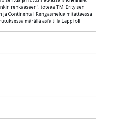
10 senttiä jarrutusmatkassa Michelinille.
kin renkaaseen”, toteaa TM. Erityisen
in ja Continental. Rengasmelua mitattaessa
utuksessa märällä asfaltilla Lappi oli