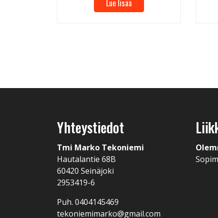
Lue lisää
Yhteystiedot
Liik
Tmi Marko Tekoniemi
Olem
Hautalantie 68B
Sopi
60420 Seinäjoki
2953419-6
Puh. 0404145469
tekoniemimarko@gmail.com