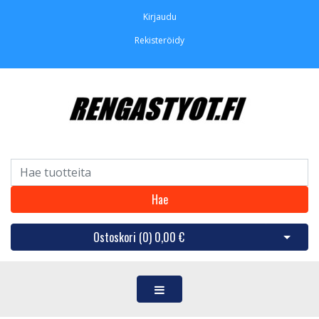
Kirjaudu
Rekisteröidy
Hae
Ostoskori (
0
)
0,00 €
Avaa os