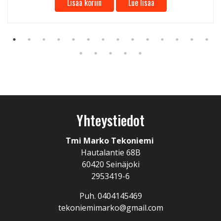
Lisää koriin
Lue lisää
Yhteystiedot
Tmi Marko Tekoniemi
Hautalantie 68B
60420 Seinäjoki
2953419-6
Puh. 0404145469
tekoniemimarko@gmail.com