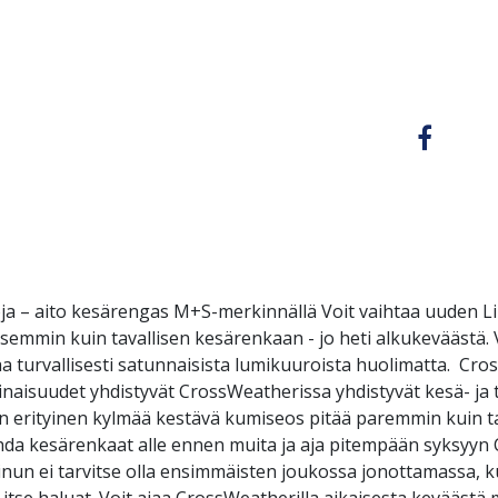
ja – aito kesärengas M+S-merkinnällä Voit vaihtaa uuden 
isemmin kuin tavallisen kesärenkaan - jo heti alkukeväästä.
ajaa turvallisesti satunnaisista lumikuuroista huolimatta. C
inaisuudet yhdistyvät CrossWeatherissa yhdistyvät kesä- ja
rityinen kylmää kestävä kumiseos pitää paremmin kuin tavall
hda kesärenkaat alle ennen muita ja aja pitempään syksyyn 
sinun ei tarvitse olla ensimmäisten joukossa jonottamassa, k