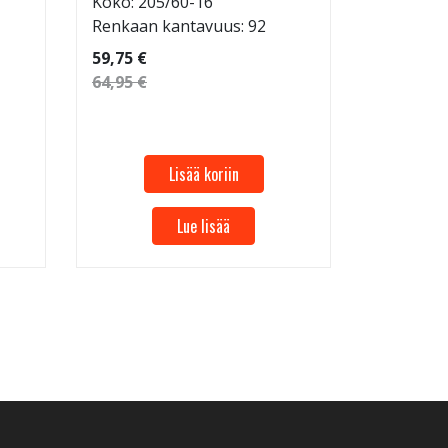
Koko: 205/60-16
Renkaan kantavuus: 92
69,95 €
59,75 €
64,95 €
Lisää koriin
Lue lisää