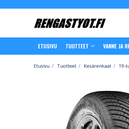
ETUSIVU
TUOTTEET
VANNE JA 
Etusivu
Tuotteet
Kesärenkaat
19-t