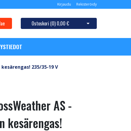
Kirjaudu
Rekisteröidy
Hae
Ostoskori (
0
)
0,00 €
Avaa ostoskori
YSTIEDOT
kesärengas! 235/35-19 V
ossWeather AS -
n kesärengas!