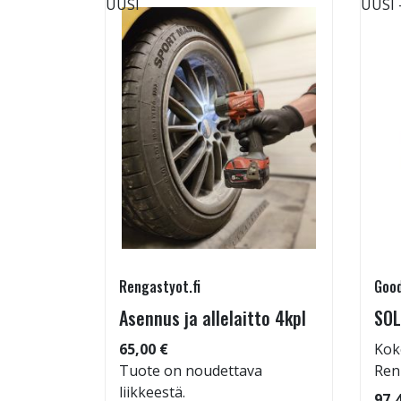
UUSI
UUSI
Rengastyot.fi
Good
rip
Asennus ja allelaitto 4kpl
SOL
65,00 €
Kok
Tuote on noudettava
Ren
liikkeestä.
 86
97,