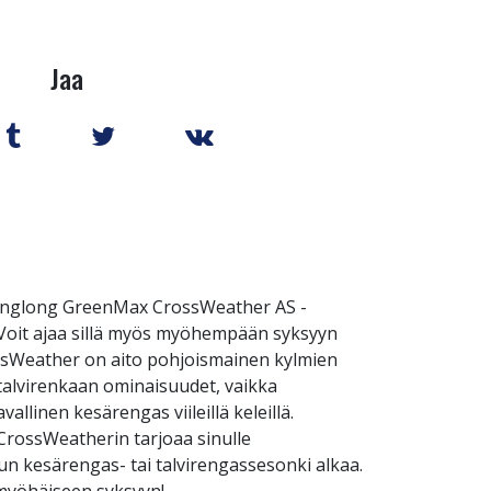
Jaa
Linglong GreenMax CrossWeather AS -
 Voit ajaa sillä myös myöhempään syksyyn
rossWeather on aito pohjoismainen kylmien
 talvirenkaan ominaisuudet, vaikka
inen kesärengas viileillä keleillä.
CrossWeatherin tarjoaa sinulle
un kesärengas- tai talvirengassesonki alkaa.