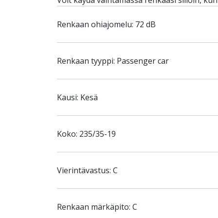
Voit käydä vaihtamassa renkaasi silloin, ku
Renkaan ohiajomelu: 72 dB
Renkaan tyyppi: Passenger car
Kausi: Kesä
Koko: 235/35-19
Vierintävastus: C
Renkaan märkäpito: C