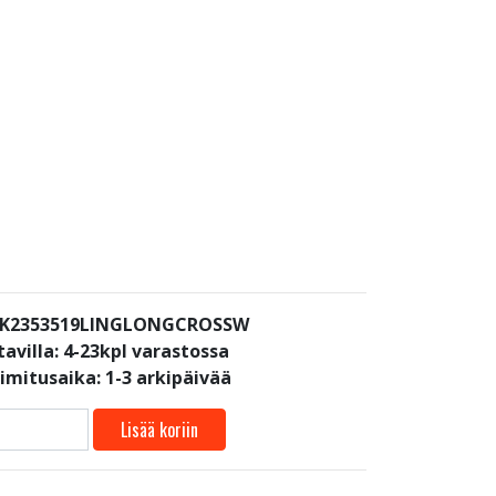
: K2353519LINGLONGCROSSW
avilla:
4-23kpl varastossa
oimitusaika: 1-3 arkipäivää
Lisää koriin