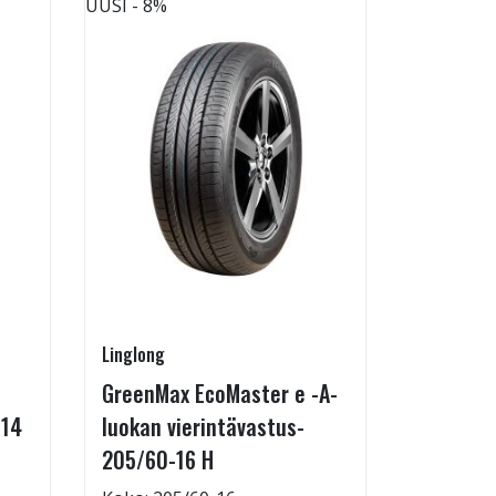
UUSI
- 8%
UUSI
Linglong
Radburg
GreenMax EcoMaster e -A-
Technic 
-14
luokan vierintävastus-
255/35-
205/60-16 H
Koko: 25
Renkaan 