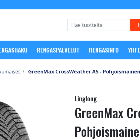
RENGASHAKU
RENGASPALVELUT
RENGASINFO
YHTE
uumaiset
GreenMax CrossWeather AS - Pohjoismainen 
Linglong
GreenMax Cr
Pohjoismaine