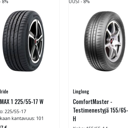
- 8%
UUSI
- 8%
ride
Linglong
MAX 1 225/55-17 W
ComfortMaster -
Testimenestyjä 155/65
o: 225/55-17
H
kaan kantavuus: 101
47 €