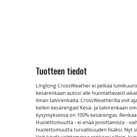
Tuotteen tiedot
Linglong CrossWeather ei pelkää lumikuuro
kesärenkaan autosi alle huomattavasti aika
ilman talvirenkaita. CrossWeatherilla voit 
kelien kesärengas! Kesä- ja talvirenkaan om
kysymyksessä on 100% kesärengas. Renkaan e
Huolettomuutta - ei enää jonottamista - vai
huolettomuutta turvallisuuden lisäksi. Nyt 