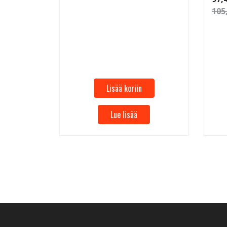
105
Lisää koriin
Lue lisää