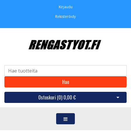
Kirjaudu
Rekisteröidy
Hae
Ostoskori (
0
)
0,00 €
Avaa os