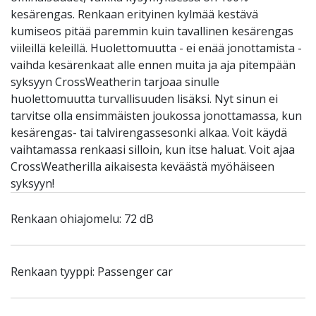
kesärengas. Renkaan erityinen kylmää kestävä
kumiseos pitää paremmin kuin tavallinen kesärengas
viileillä keleillä. Huolettomuutta - ei enää jonottamista -
vaihda kesärenkaat alle ennen muita ja aja pitempään
syksyyn CrossWeatherin tarjoaa sinulle
huolettomuutta turvallisuuden lisäksi. Nyt sinun ei
tarvitse olla ensimmäisten joukossa jonottamassa, kun
kesärengas- tai talvirengassesonki alkaa. Voit käydä
vaihtamassa renkaasi silloin, kun itse haluat. Voit ajaa
CrossWeatherilla aikaisesta keväästä myöhäiseen
syksyyn!
Renkaan ohiajomelu: 72 dB
Renkaan tyyppi: Passenger car