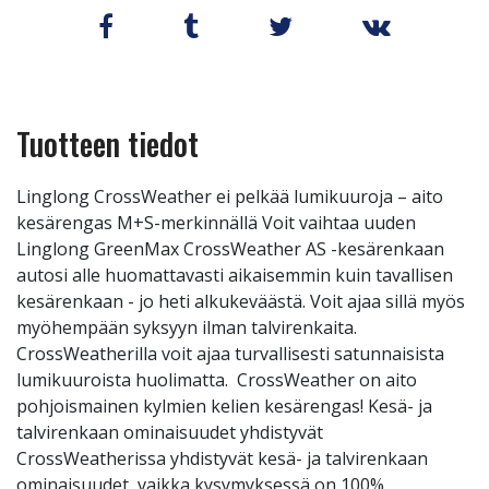
Tuotteen tiedot
Linglong CrossWeather ei pelkää lumikuuroja – aito
kesärengas M+S-merkinnällä Voit vaihtaa uuden
Linglong GreenMax CrossWeather AS -kesärenkaan
autosi alle huomattavasti aikaisemmin kuin tavallisen
kesärenkaan - jo heti alkukeväästä. Voit ajaa sillä myös
myöhempään syksyyn ilman talvirenkaita.
CrossWeatherilla voit ajaa turvallisesti satunnaisista
lumikuuroista huolimatta. CrossWeather on aito
pohjoismainen kylmien kelien kesärengas! Kesä- ja
talvirenkaan ominaisuudet yhdistyvät
CrossWeatherissa yhdistyvät kesä- ja talvirenkaan
ominaisuudet, vaikka kysymyksessä on 100%