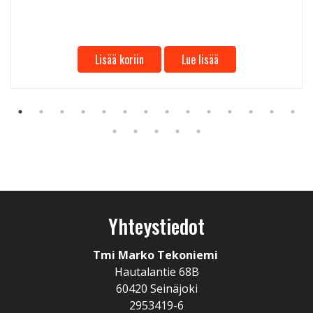
Lisää koriin
Lue lisää
Yhteystiedot
Tmi Marko Tekoniemi
Hautalantie 68B
60420 Seinäjoki
2953419-6