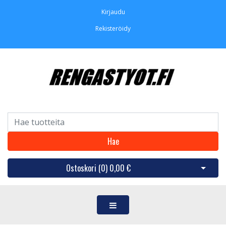
Kirjaudu
Rekisteröidy
Hae
Ostoskori (
0
)
0,00 €
Avaa os