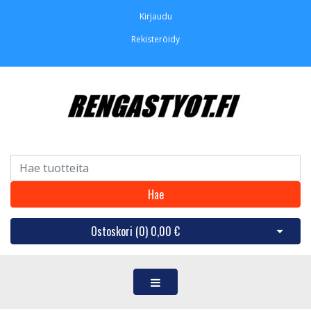
Kirjaudu
Rekisteröidy
Hae
Ostoskori (
0
)
0,00 €
Avaa os