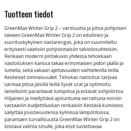
Tuotteen tiedot
GreenMax Winter Grip 2 – varmuutta ja pitoa pohjoisen
talveen GreenMax Winter Grip 2 on edullinen ja
suorituskykyinen nastarengas, joka on suunniteltu
erityisesti vaativiin pohjoismaisiin talviolosuhteisiin.
Renkaan moderni pintakuvio yhdessä tehokkaan
nastoituksen kanssa takaa erinomaisen pidon jäällä ja
lumella, sekä vakaan ajettavuuden vaihtelevilla teillä.
Keskeiset ominaisuudet: Tehokas nastoitus tarjoaa
varmaa pitoa jäisillä teillä Syvät urat ja optimoitu
lamellointi parantavat lumipitoa ja estävät sohjoliirtoa
Hiljainen ja miellyttävä ajotuntuma verrattuna moniin
vastaaviin budjettiluokan renkaisiin Kestävä kumiseos
säilyttää joustavuutensa kylmissä lämpötiloissa,
parantaen turvallisuutta GreenMax Winter Grip 2 on
loistava valinta sinulle, joka etsit luotettavaa