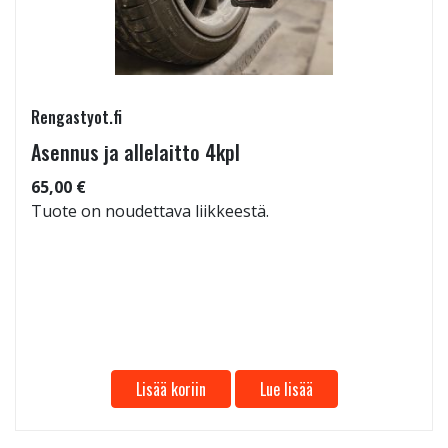
Rengastyot.fi
Asennus ja allelaitto 4kpl
65,00 €
Tuote on noudettava liikkeestä.
Lisää koriin
Lue lisää