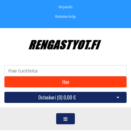
Kirjaudu
Rekisteröidy
Hae
Ostoskori (
0
)
0,00 €
Avaa os