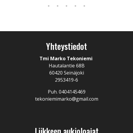
Yhteystiedot
Tmi Marko Tekoniemi
Hautalantie 68B
60420 Seinäjoki
2953419-6
Puh. 0404145469
tekoniemimarko@gmail.com
Liikkeen aukioloajat