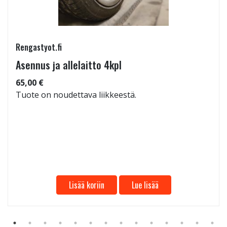
Rengastyot.fi
Asennus ja allelaitto 4kpl
65,00 €
Tuote on noudettava liikkeestä.
Lisää koriin
Lue lisää