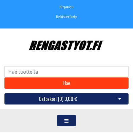
Kirjaudu
Rekisteröidy
Hae
Ostoskori (
0
)
0,00 €
Avaa os