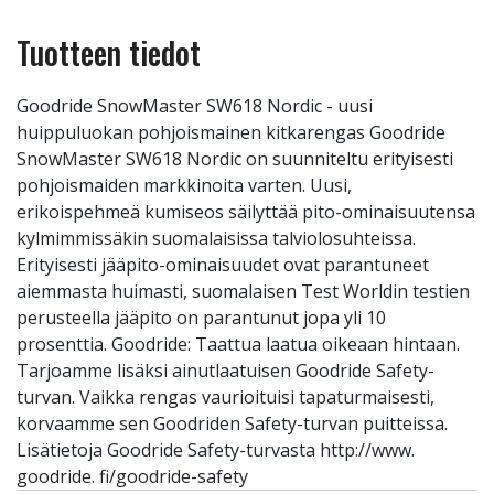
Tuotteen tiedot
Goodride SnowMaster SW618 Nordic - uusi
huippuluokan pohjoismainen kitkarengas Goodride
SnowMaster SW618 Nordic on suunniteltu erityisesti
pohjoismaiden markkinoita varten. Uusi,
erikoispehmeä kumiseos säilyttää pito-ominaisuutensa
kylmimmissäkin suomalaisissa talviolosuhteissa.
Erityisesti jääpito-ominaisuudet ovat parantuneet
aiemmasta huimasti, suomalaisen Test Worldin testien
perusteella jääpito on parantunut jopa yli 10
prosenttia. Goodride: Taattua laatua oikeaan hintaan.
Tarjoamme lisäksi ainutlaatuisen Goodride Safety-
turvan. Vaikka rengas vaurioituisi tapaturmaisesti,
korvaamme sen Goodriden Safety-turvan puitteissa.
Lisätietoja Goodride Safety-turvasta http://www.
goodride. fi/goodride-safety