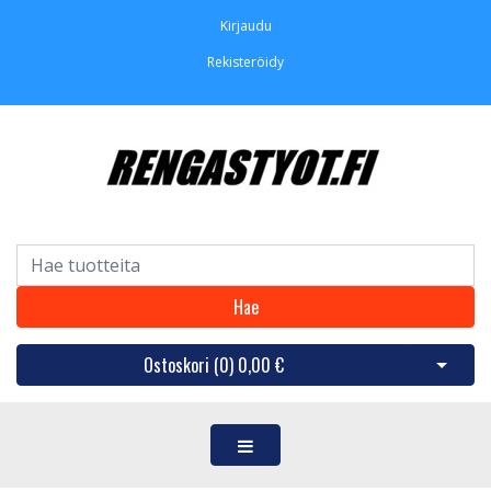
Kirjaudu
Rekisteröidy
Hae
Ostoskori (
0
)
0,00 €
Avaa os