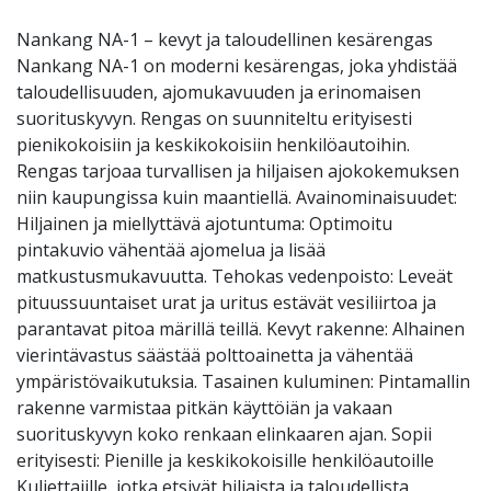
Nankang NA-1 – kevyt ja taloudellinen kesärengas
Nankang NA-1 on moderni kesärengas, joka yhdistää
taloudellisuuden, ajomukavuuden ja erinomaisen
suorituskyvyn. Rengas on suunniteltu erityisesti
pienikokoisiin ja keskikokoisiin henkilöautoihin.
Rengas tarjoaa turvallisen ja hiljaisen ajokokemuksen
niin kaupungissa kuin maantiellä. Avainominaisuudet:
Hiljainen ja miellyttävä ajotuntuma: Optimoitu
pintakuvio vähentää ajomelua ja lisää
matkustusmukavuutta. Tehokas vedenpoisto: Leveät
pituussuuntaiset urat ja uritus estävät vesiliirtoa ja
parantavat pitoa märillä teillä. Kevyt rakenne: Alhainen
vierintävastus säästää polttoainetta ja vähentää
ympäristövaikutuksia. Tasainen kuluminen: Pintamallin
rakenne varmistaa pitkän käyttöiän ja vakaan
suorituskyvyn koko renkaan elinkaaren ajan. Sopii
erityisesti: Pienille ja keskikokoisille henkilöautoille
Kuljettajille, jotka etsivät hiljaista ja taloudellista