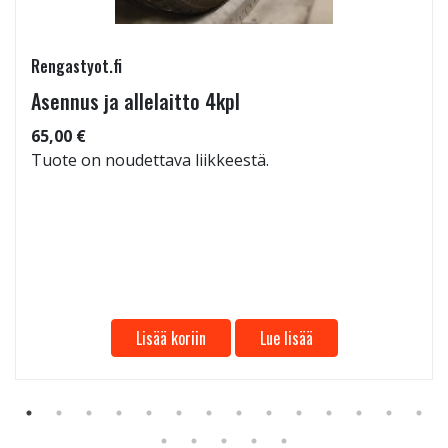
Rengastyot.fi
Asennus ja allelaitto 4kpl
65,00 €
Tuote on noudettava liikkeestä.
Lisää koriin
Lue lisää