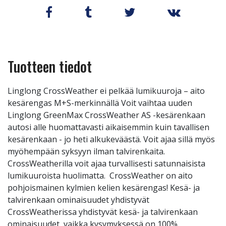
Tuotteen tiedot
Linglong CrossWeather ei pelkää lumikuuroja – aito
kesärengas M+S-merkinnällä Voit vaihtaa uuden
Linglong GreenMax CrossWeather AS -kesärenkaan
autosi alle huomattavasti aikaisemmin kuin tavallisen
kesärenkaan - jo heti alkukeväästä. Voit ajaa sillä myös
myöhempään syksyyn ilman talvirenkaita.
CrossWeatherilla voit ajaa turvallisesti satunnaisista
lumikuuroista huolimatta. CrossWeather on aito
pohjoismainen kylmien kelien kesärengas! Kesä- ja
talvirenkaan ominaisuudet yhdistyvät
CrossWeatherissa yhdistyvät kesä- ja talvirenkaan
ominaisuudet, vaikka kysymyksessä on 100%