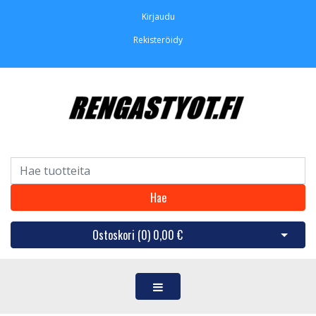
Kirjaudu
Rekisteröidy
Hae
Ostoskori (
0
)
0,00 €
Avaa os