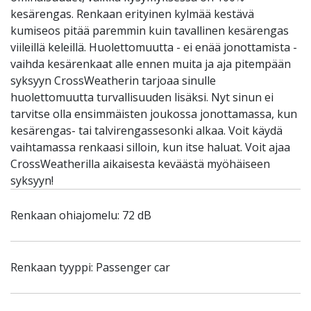
kesärengas. Renkaan erityinen kylmää kestävä
kumiseos pitää paremmin kuin tavallinen kesärengas
viileillä keleillä. Huolettomuutta - ei enää jonottamista -
vaihda kesärenkaat alle ennen muita ja aja pitempään
syksyyn CrossWeatherin tarjoaa sinulle
huolettomuutta turvallisuuden lisäksi. Nyt sinun ei
tarvitse olla ensimmäisten joukossa jonottamassa, kun
kesärengas- tai talvirengassesonki alkaa. Voit käydä
vaihtamassa renkaasi silloin, kun itse haluat. Voit ajaa
CrossWeatherilla aikaisesta keväästä myöhäiseen
syksyyn!
Renkaan ohiajomelu: 72 dB
Renkaan tyyppi: Passenger car