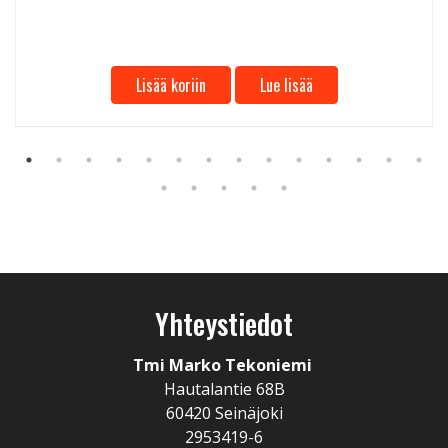
Lisää koriin
Lue lisää
Yhteystiedot
Tmi Marko Tekoniemi
Hautalantie 68B
60420 Seinäjoki
2953419-6