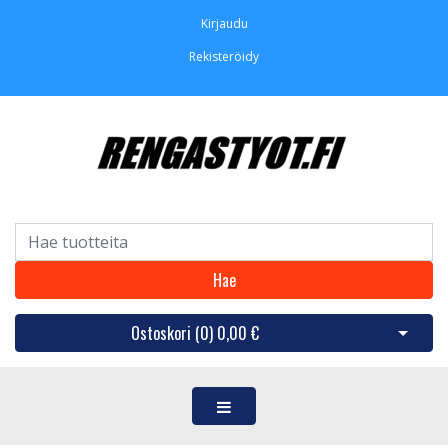
Kirjaudu
Rekisteröidy
Hae
Ostoskori (
0
)
0,00 €
Avaa os