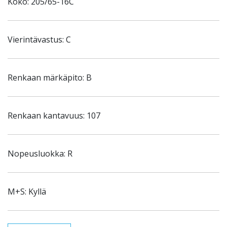
Koko: 205/65-16C
Vierintävastus: C
Renkaan märkäpito: B
Renkaan kantavuus: 107
Nopeusluokka: R
M+S: Kyllä