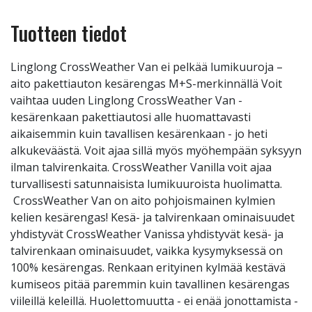
Tuotteen tiedot
Linglong CrossWeather Van ei pelkää lumikuuroja –
aito pakettiauton kesärengas M+S-merkinnällä Voit
vaihtaa uuden Linglong CrossWeather Van -
kesärenkaan pakettiautosi alle huomattavasti
aikaisemmin kuin tavallisen kesärenkaan - jo heti
alkukeväästä. Voit ajaa sillä myös myöhempään syksyyn
ilman talvirenkaita. CrossWeather Vanilla voit ajaa
turvallisesti satunnaisista lumikuuroista huolimatta.
CrossWeather Van on aito pohjoismainen kylmien
kelien kesärengas! Kesä- ja talvirenkaan ominaisuudet
yhdistyvät CrossWeather Vanissa yhdistyvät kesä- ja
talvirenkaan ominaisuudet, vaikka kysymyksessä on
100% kesärengas. Renkaan erityinen kylmää kestävä
kumiseos pitää paremmin kuin tavallinen kesärengas
viileillä keleillä. Huolettomuutta - ei enää jonottamista -