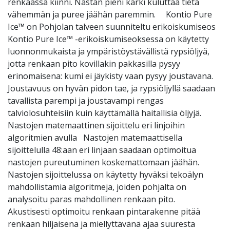
renkaassa kiinni. Nastan pieni kärki kuluttaa tietä
vähemmän ja puree jäähän paremmin. Kontio Pure
Ice™ on Pohjolan talveen suunniteltu erikoiskumiseos
Kontio Pure Ice™ -erikoiskumiseoksessa on käytetty
luonnonmukaista ja ympäristöystävällistä rypsiöljyä,
jotta renkaan pito kovillakin pakkasilla pysyy
erinomaisena: kumi ei jäykisty vaan pysyy joustavana.
Joustavuus on hyvän pidon tae, ja rypsiöljyllä saadaan
tavallista parempi ja joustavampi rengas
talviolosuhteisiin kuin käyttämällä haitallisia öljyjä.
Nastojen matemaattinen sijoittelu eri linjoihin
algoritmien avulla Nastojen matemaattisella
sijoittelulla 48:aan eri linjaan saadaan optimoitua
nastojen pureutuminen koskemattomaan jäähän.
Nastojen sijoittelussa on käytetty hyväksi tekoälyn
mahdollistamia algoritmeja, joiden pohjalta on
analysoitu paras mahdollinen renkaan pito.
Akustisesti optimoitu renkaan pintarakenne pitää
renkaan hiljaisena ja miellyttävänä ajaa suuresta