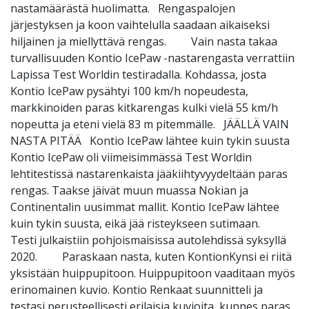
nastamäärästä huolimatta. Rengaspalojen
järjestyksen ja koon vaihtelulla saadaan aikaiseksi
hiljainen ja miellyttävä rengas. Vain nasta takaa
turvallisuuden Kontio IcePaw -nastarengasta verrattiin
Lapissa Test Worldin testiradalla. Kohdassa, josta
Kontio IcePaw pysähtyi 100 km/h nopeudesta,
markkinoiden paras kitkarengas kulki vielä 55 km/h
nopeutta ja eteni vielä 83 m pitemmälle. JÄÄLLÄ VAIN
NASTA PITÄÄ Kontio IcePaw lähtee kuin tykin suusta
Kontio IcePaw oli viimeisimmässä Test Worldin
lehtitestissä nastarenkaista jääkiihtyvyydeltään paras
rengas. Taakse jäivät muun muassa Nokian ja
Continentalin uusimmat mallit. Kontio IcePaw lähtee
kuin tykin suusta, eikä jää risteykseen sutimaan.
Testi julkaistiin pohjoismaisissa autolehdissä syksyllä
2020. Paraskaan nasta, kuten KontionKynsi ei riitä
yksistään huippupitoon. Huippupitoon vaaditaan myös
erinomainen kuvio. Kontio Renkaat suunnitteli ja
testasi perusteellisesti erilaisia kuvioita, kunnes paras