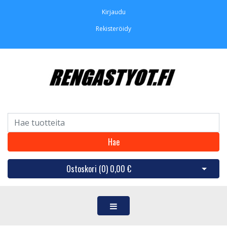
Kirjaudu
Rekisteröidy
Hae
Ostoskori (
0
)
0,00 €
Avaa os