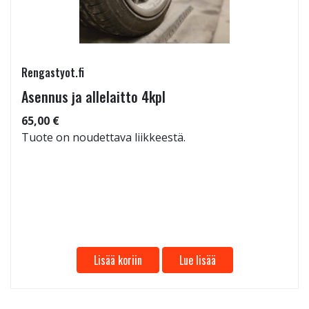
Rengastyot.fi
Asennus ja allelaitto 4kpl
65,00 €
Tuote on noudettava liikkeestä.
Lisää koriin
Lue lisää