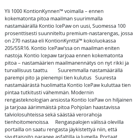
Yli 1000 KontionKynnen™ voimalla – ennen
kokematonta pitoa maailman suurimmalla
nastamäärällä Kontio IcePaw on uusi, Suomessa 100
prosenttisesti suunniteltu premium-nastarengas, jossa
on 270 nastaa eli KontionKynttä™ kokoluokassa
205/55R16. Kontio IcePaw’ssa on maailman eniten
nastoja. Kontio Icepaw tarjoaa ennen kokematonta
pitoa – nastamäärien maailmanennätys on nyt rikki ja
turvallisuus taattu. Suuremmalla nastamäärällä
parempi pito ja pienempi tien kulutus Suuresta
nastamäärästä huolimatta Kontio IcePaw kuluttaa tien
pintaa tutkitusti vähemmän. Modernin
rengasteknologian ansiosta Kontio IcePaw on hiljainen
ja tarjoaa äärimmäistä pitoa Pohjolan haastavissa
talviolosuhteissa sekä säästää verorahoja
tienhoitomenoissa. Rengaspalojen välissä olevilla
portailla on saatu rengasta jäykistettyä niin, että
sivuttaispito paranee asfaltilla ja lumella. Portaat