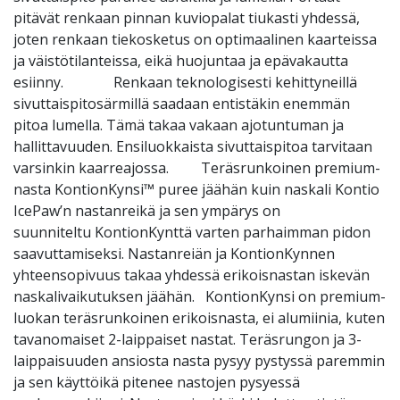
pitävät renkaan pinnan kuviopalat tiukasti yhdessä,
joten renkaan tiekosketus on optimaalinen kaarteissa
ja väistötilanteissa, eikä huojuntaa ja epävakautta
esiinny. Renkaan teknologisesti kehittyneillä
sivuttaispitosärmillä saadaan entistäkin enemmän
pitoa lumella. Tämä takaa vakaan ajotuntuman ja
hallittavuuden. Ensiluokkaista sivuttaispitoa tarvitaan
varsinkin kaarreajossa. Teräsrunkoinen premium-
nasta KontionKynsi™ puree jäähän kuin naskali Kontio
IcePaw’n nastanreikä ja sen ympärys on
suunniteltu KontionKynttä varten parhaimman pidon
saavuttamiseksi. Nastanreiän ja KontionKynnen
yhteensopivuus takaa yhdessä erikoisnastan iskevän
naskalivaikutuksen jäähän. KontionKynsi on premium-
luokan teräsrunkoinen erikoisnasta, ei alumiinia, kuten
tavanomaiset 2-laippaiset nastat. Teräsrungon ja 3-
laippaisuuden ansiosta nasta pysyy pystyssä paremmin
ja sen käyttöikä pitenee nastojen pysyessä