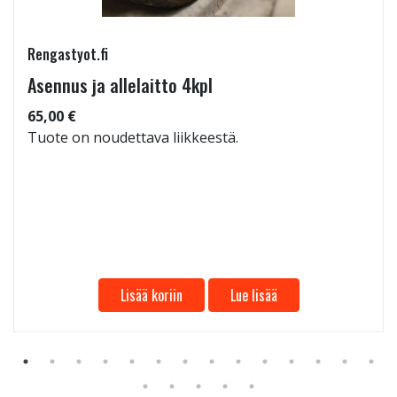
Rengastyot.fi
Asennus ja allelaitto 4kpl
65,00 €
Tuote on noudettava liikkeestä.
Lisää koriin
Lue lisää