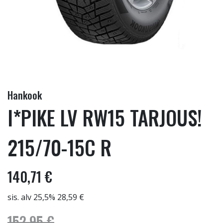
Hankook
I*PIKE LV RW15 TARJOUS!
215/70-15C R
140,71 €
sis. alv 25,5% 28,59 €
152,95 €