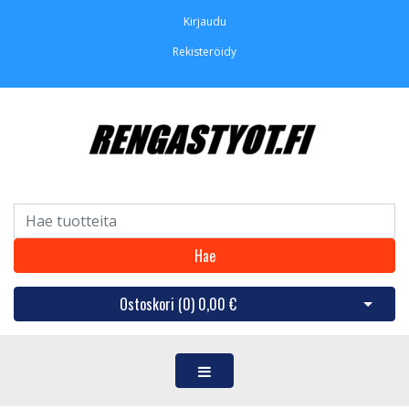
Kirjaudu
Rekisteröidy
Hae
Ostoskori (
0
)
0,00 €
Avaa os