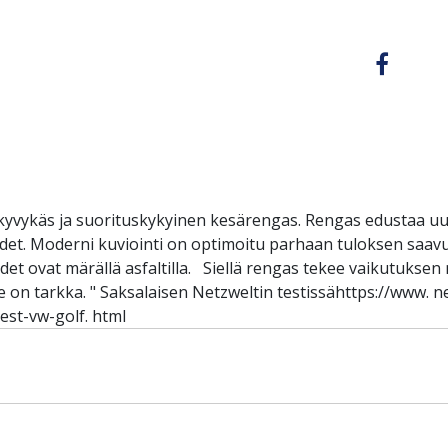
yvykäs ja suorituskykyinen kesärengas. Rengas edustaa uu
uudet. Moderni kuviointi on optimoitu parhaan tuloksen saav
t ovat märällä asfaltilla. Siellä rengas tekee vaikutuksen no
e on tarkka. " Saksalaisen Netzweltin testissähttps://www. 
st-vw-golf. html