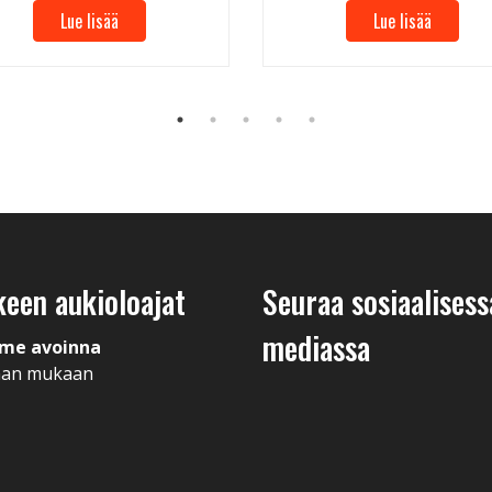
Lue lisää
Lue lisää
keen aukioloajat
Seuraa sosiaalisess
mediassa
me avoinna
man mukaan