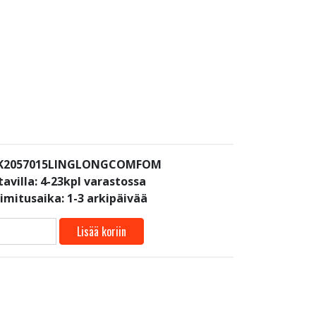
: K2057015LINGLONGCOMFOM
avilla:
4-23kpl varastossa
oimitusaika: 1-3 arkipäivää
Lisää koriin