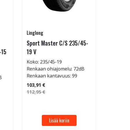
Linglong
Linglong
Sport Master C/S 235/45-
GreenMa
-15
19 V
testimen
H
Koko: 235/45-19
Renkaan ohiajomelu: 72dB
Koko: 20
Renkaan kantavuus: 99
B
Renkaan 
Renkaan 
103,91 €
112,95 €
53,32 €
57,96 €
Lisää koriin