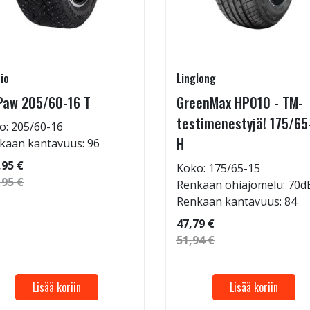
io
Linglong
Paw 205/60-16 T
GreenMax HP010 - TM-
testimenestyjä! 175/65
o: 205/60-16
H
kaan kantavuus: 96
,95 €
Koko: 175/65-15
,95 €
Renkaan ohiajomelu: 70d
Renkaan kantavuus: 84
47,79 €
51,94 €
Lisää koriin
Lisää koriin