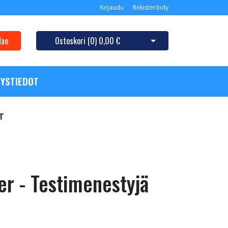
Kirjaudu
Rekisteröidy
Hae
Ostoskori (
0
)
0,00 €
Avaa ostoskori
YSTIEDOT
T
r - Testimenestyjä