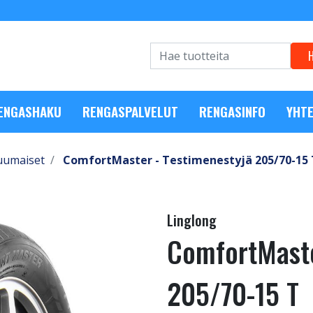
RENGASHAKU
RENGASPALVELUT
RENGASINFO
YHTE
uumaiset
ComfortMaster - Testimenestyjä 205/70-15 
Linglong
ComfortMaste
205/70-15 T