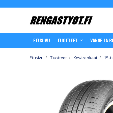
ETUSIVU
TUOTTEET
VANNE JA 
Etusivu
Tuotteet
Kesärenkaat
15-t