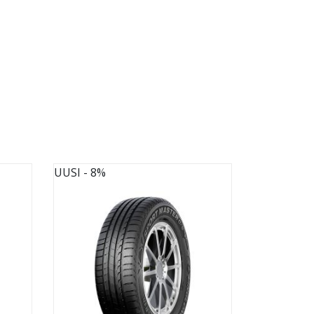
UUSI
- 8%
UUSI
- 8%