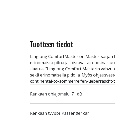
Tuotteen tiedot
Linglong ComfortMaster on Master-sarjan k
erinomaista pitoa ja loistavat ajo-ominais
-laatua. "Linglong Comfort Masterin vahvuude
sekä erinomaisella pidolla. Myös ohjausvast
continental-co-sommerreifen-ueberrascht-te
Renkaan ohiajomelu: 71 dB
Renkaan tyyppi: Passenger car