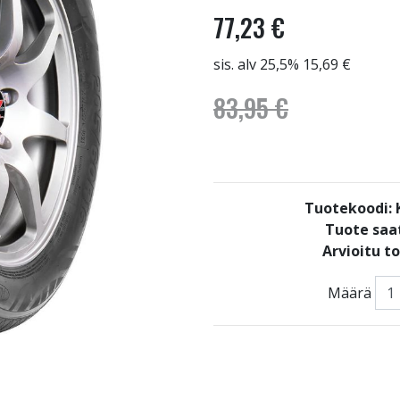
77,23 €
sis. alv 25,5% 15,69 €
83,95 €
Tuotekoodi
Tuote saat
Arvioitu t
Määrä