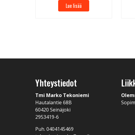
Lue lisää
Yhteystiedot
Liik
Tmi Marko Tekoniemi
Olem
Hautalantie 68B
Sopi
60420 Seinäjoki
2953419-6
Puh. 0404145469