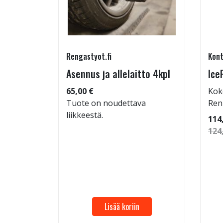
Rengastyot.fi
Kont
95/60-
Asennus ja allelaitto 4kpl
Ice
65,00 €
Kok
Tuote on noudettava
Ren
liikkeestä.
 92
114
124
Lisää koriin