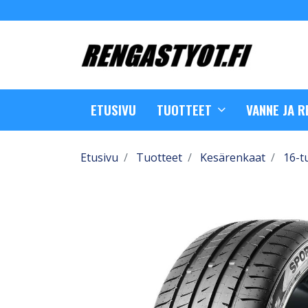
ETUSIVU
TUOTTEET
VANNE JA 
Etusivu
Tuotteet
Kesärenkaat
16-t