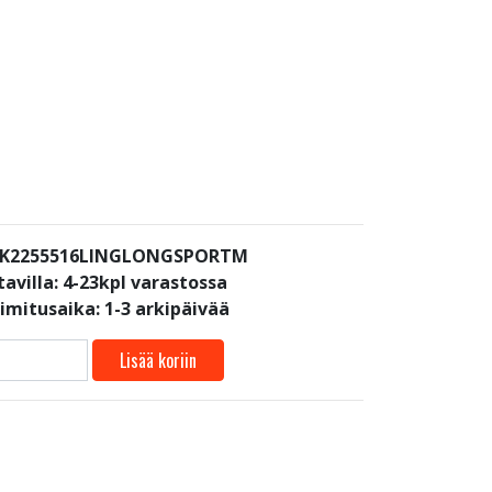
: K2255516LINGLONGSPORTM
avilla:
4-23kpl varastossa
oimitusaika: 1-3 arkipäivää
Lisää koriin