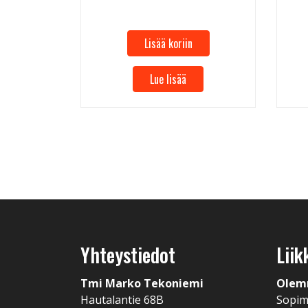
Lisää koriin
Lue lisää
Yhteystiedot
Liik
Tmi Marko Tekoniemi
Olem
Hautalantie 68B
Sopi