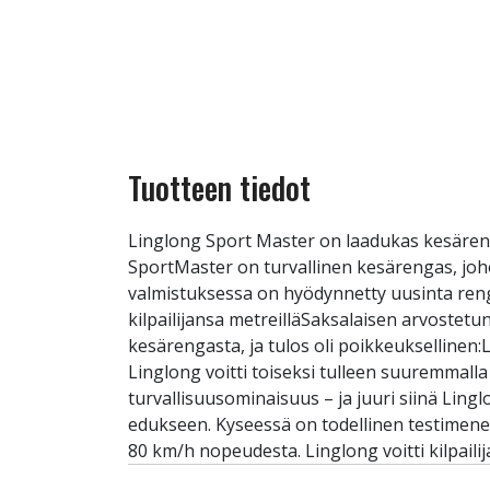
Tuotteen tiedot
Linglong Sport Master on laadukas kesäreng
SportMaster on turvallinen kesärengas, joh
valmistuksessa on hyödynnetty uusinta renga
kilpailijansa metreilläSaksalaisen arvostetun
kesärengasta, ja tulos oli poikkeukselline
Linglong voitti toiseksi tulleen suuremmal
turvallisuusominaisuus – ja juuri siinä Lingl
edukseen. Kyseessä on todellinen testimenes
80 km/h nopeudesta. Linglong voitti kilpaili