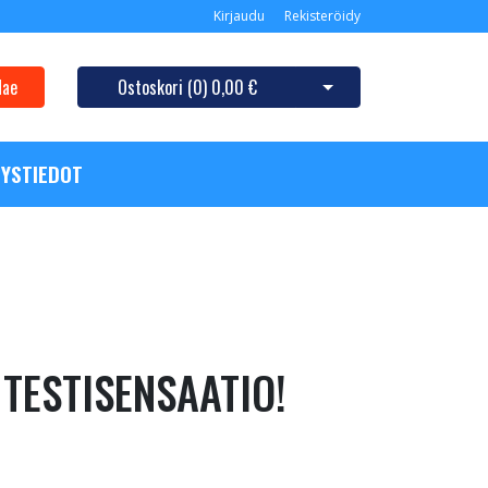
Kirjaudu
Rekisteröidy
Hae
Ostoskori (
0
)
0,00 €
Avaa ostoskori
YSTIEDOT
 TESTISENSAATIO!