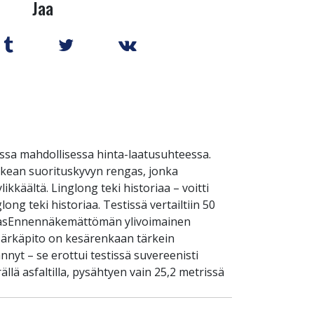
Jaa
ssa mahdollisessa hinta-laatusuhteessa.
rkean suorituskyvyn rengas, jonka
käältä. Linglong teki historiaa – voitti
ong teki historiaa. Testissä vertailtiin 50
rengasEnnennäkemättömän ylivoimainen
 Märkäpito on kesärenkaan tärkein
nnyt – se erottui testissä suvereenisti
lä asfaltilla, pysähtyen vain 25,2 metrissä