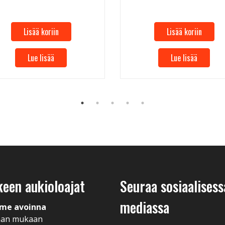
Lisää koriin
Lisää koriin
Lue lisää
Lue lisää
keen aukioloajat
Seuraa sosiaalisess
mediassa
me avoinna
man mukaan