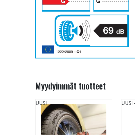
Myydyimmät tuotteet
UUSI
UUSI