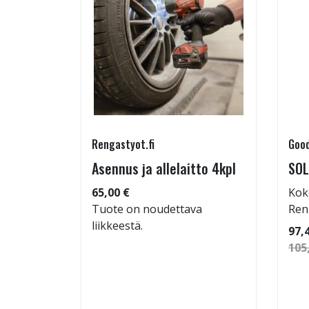
Rengastyot.fi
Good
rip
Asennus ja allelaitto 4kpl
SOL
65,00 €
Kok
Tuote on noudettava
Ren
liikkeestä.
 86
97,
105