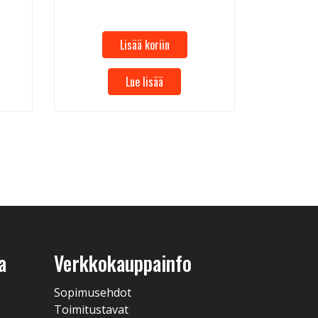
Lisää koriin
Lue lisää
a
Verkkokauppainfo
Sopimusehdot
Toimitustavat