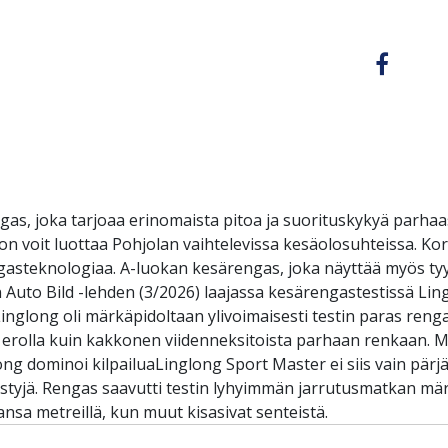
as, joka tarjoaa erinomaista pitoa ja suorituskykyä parhaa
on voit luottaa Pohjolan vaihtelevissa kesäolosuhteissa. Ko
steknologiaa. A-luokan kesärengas, joka näyttää myös tyylik
 Auto Bild -lehden (3/2026) laajassa kesärengastestissä Lingl
n:Linglong oli märkäpidoltaan ylivoimaisesti testin paras 
la erolla kuin kakkonen viidenneksitoista parhaan renkaan.
ong dominoi kilpailuaLinglong Sport Master ei siis vain pärjä
tyjä. Rengas saavutti testin lyhyimmän jarrutusmatkan märäl
jansa metreillä, kun muut kisasivat senteistä.