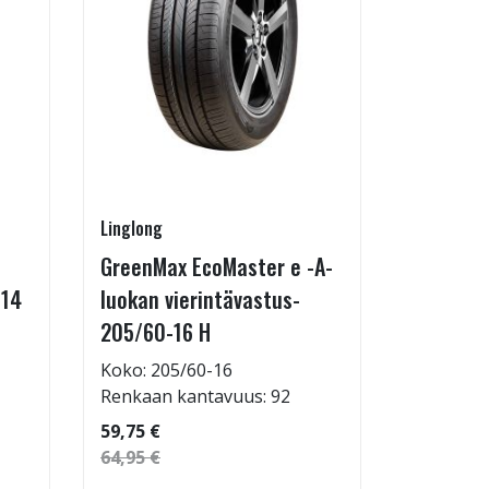
Linglong
Radburg
GreenMax EcoMaster e -A-
Technic 
-14
luokan vierintävastus-
255/35-
205/60-16 H
Koko: 25
Renkaan 
Koko: 205/60-16
Renkaan kantavuus: 92
69,95 €
59,75 €
64,95 €