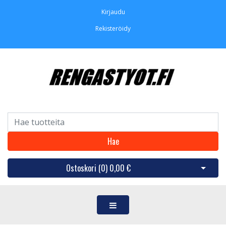
Kirjaudu
Rekisteröidy
Hae
Ostoskori (
0
)
0,00 €
Avaa os