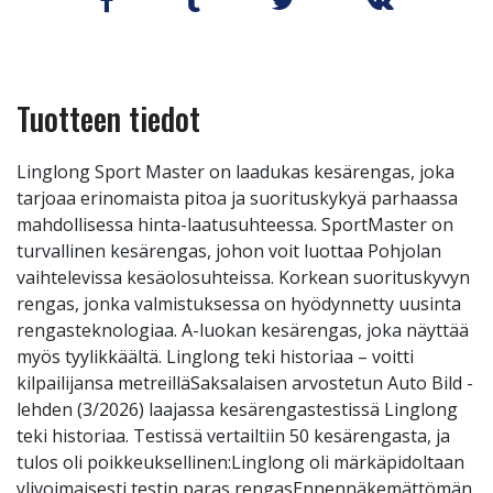
Tuotteen tiedot
Linglong Sport Master on laadukas kesärengas, joka
tarjoaa erinomaista pitoa ja suorituskykyä parhaassa
mahdollisessa hinta-laatusuhteessa. SportMaster on
turvallinen kesärengas, johon voit luottaa Pohjolan
vaihtelevissa kesäolosuhteissa. Korkean suorituskyvyn
rengas, jonka valmistuksessa on hyödynnetty uusinta
rengasteknologiaa. A-luokan kesärengas, joka näyttää
myös tyylikkäältä. Linglong teki historiaa – voitti
kilpailijansa metreilläSaksalaisen arvostetun Auto Bild -
lehden (3/2026) laajassa kesärengastestissä Linglong
teki historiaa. Testissä vertailtiin 50 kesärengasta, ja
tulos oli poikkeuksellinen:Linglong oli märkäpidoltaan
ylivoimaisesti testin paras rengasEnnennäkemättömän