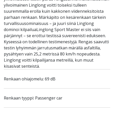
ylivoimainen Linglong voitti toiseksi tulleen
suuremmalla erolla kuin kakkonen viidenneksitoista
parhaan renkaan. Märkäpito on kesärenkaan tärkein
turvallisuusominaisuus – ja juuri siinä Linglong
dominoi kilpailuaLinglong Sport Master ei siis vain
pärjännyt – se erottui testissä suvereenisti edukseen.
Kyseessä on todellinen testimenestyjä. Rengas saavutti
testin lyhyimmän jarrutusmatkan märällä asfaltilla,
pysähtyen vain 25,2 metrissä 80 km/h nopeudesta.
Linglong voitti kilpailijansa metreillä, kun muut
kisasivat senteistä.
Renkaan ohiajomelu: 69 dB
Renkaan tyyppi: Passenger car