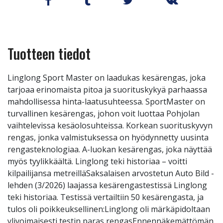
Tuotteen tiedot
Linglong Sport Master on laadukas kesärengas, joka
tarjoaa erinomaista pitoa ja suorituskykyä parhaassa
mahdollisessa hinta-laatusuhteessa. SportMaster on
turvallinen kesärengas, johon voit luottaa Pohjolan
vaihtelevissa kesäolosuhteissa. Korkean suorituskyvyn
rengas, jonka valmistuksessa on hyödynnetty uusinta
rengasteknologiaa. A-luokan kesärengas, joka näyttää
myös tyylikkäältä. Linglong teki historiaa – voitti
kilpailijansa metreilläSaksalaisen arvostetun Auto Bild -
lehden (3/2026) laajassa kesärengastestissä Linglong
teki historiaa. Testissä vertailtiin 50 kesärengasta, ja
tulos oli poikkeuksellinen:Linglong oli märkäpidoltaan
ylivoimaisesti testin paras rengasEnnennäkemättömän