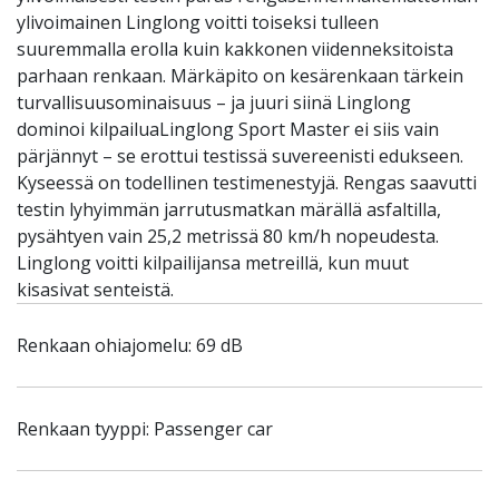
ylivoimainen Linglong voitti toiseksi tulleen
suuremmalla erolla kuin kakkonen viidenneksitoista
parhaan renkaan. Märkäpito on kesärenkaan tärkein
turvallisuusominaisuus – ja juuri siinä Linglong
dominoi kilpailuaLinglong Sport Master ei siis vain
pärjännyt – se erottui testissä suvereenisti edukseen.
Kyseessä on todellinen testimenestyjä. Rengas saavutti
testin lyhyimmän jarrutusmatkan märällä asfaltilla,
pysähtyen vain 25,2 metrissä 80 km/h nopeudesta.
Linglong voitti kilpailijansa metreillä, kun muut
kisasivat senteistä.
Renkaan ohiajomelu: 69 dB
Renkaan tyyppi: Passenger car