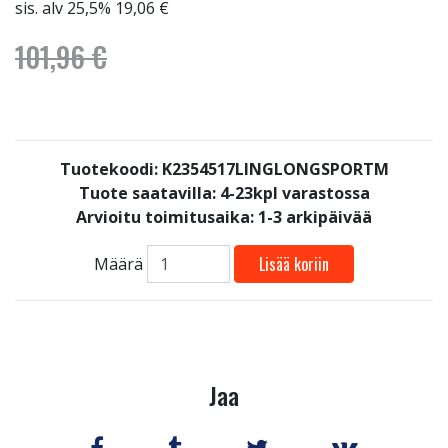
sis. alv 25,5% 19,06 €
101,96 €
Tuotekoodi: K2354517LINGLONGSPORTM
Tuote saatavilla:
4-23kpl varastossa
Arvioitu toimitusaika: 1-3 arkipäivää
Lisää koriin
Määrä
Jaa