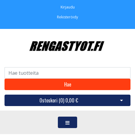
Kirjaudu
Rekisteröidy
Hae
Ostoskori (
0
)
0,00 €
Avaa os