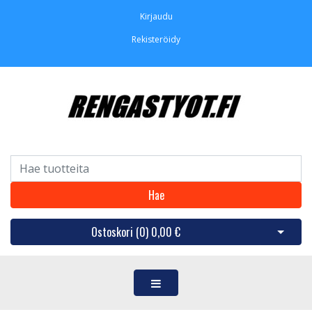
Kirjaudu
Rekisteröidy
Hae
Ostoskori (
0
)
0,00 €
Avaa os