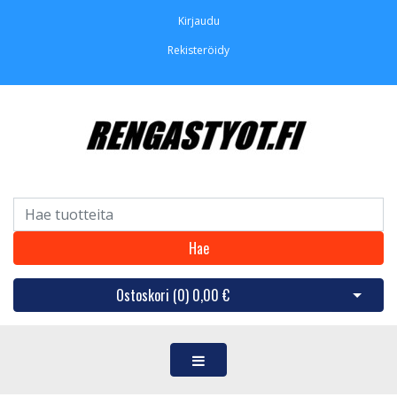
Kirjaudu
Rekisteröidy
Hae
Ostoskori (
0
)
0,00 €
Avaa os