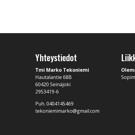
Yhteystiedot
Liik
Tmi Marko Tekoniemi
Olem
Hautalantie 68B
Sopi
60420 Seinäjoki
2953419-6
Puh. 0404145469
tekoniemimarko@gmail.com