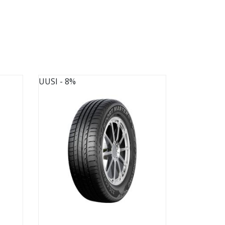
UUSI
- 8%
UUSI
- 8%