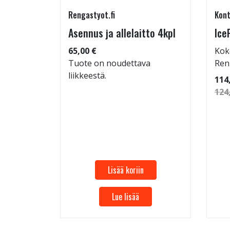
Rengastyot.fi
Kont
5/45-17
Asennus ja allelaitto 4kpl
Ice
65,00 €
Kok
Tuote on noudettava
Ren
liikkeestä.
: 72dB
114
 94
124
Lisää koriin
Lue lisää