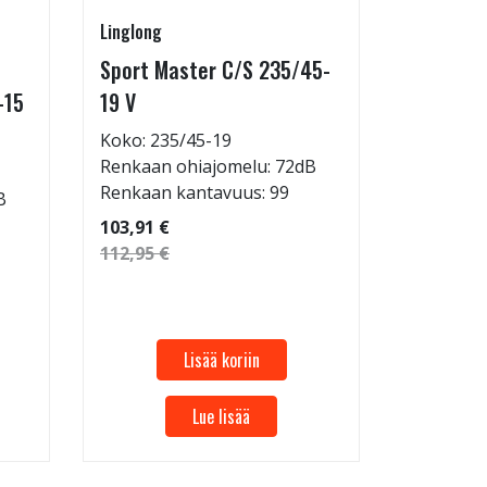
Linglong
Linglong
Sport Master C/S 235/45-
GreenMa
-15
19 V
testimen
H
Koko: 235/45-19
Renkaan ohiajomelu: 72dB
Koko: 20
Renkaan kantavuus: 99
B
Renkaan 
Renkaan 
103,91 €
112,95 €
53,32 €
57,96 €
Lisää koriin
Lue lisää