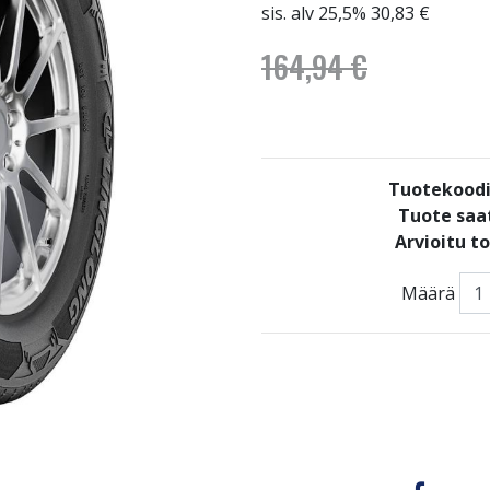
sis. alv 25,5% 30,83 €
164,94 €
Tuotekood
Tuote saat
Arvioitu t
Määrä