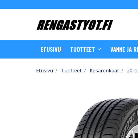
ETUSIVU
TUOTTEET
VANNE JA 
Etusivu
Tuotteet
Kesärenkaat
20-t