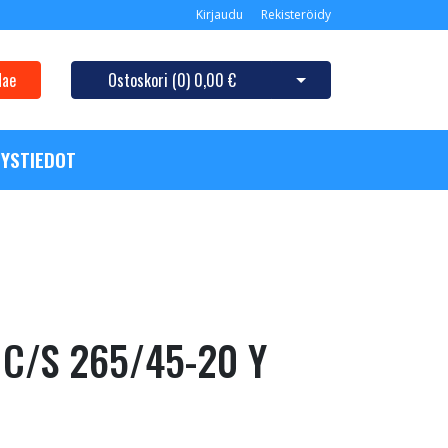
Kirjaudu
Rekisteröidy
Hae
Ostoskori (
0
)
0,00 €
Avaa ostoskori
YSTIEDOT
 C/S 265/45-20 Y