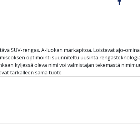
tävä SUV-rengas. A-luokan märkäpitoa. Loistavat ajo-ominais
kumiseoksen optimointi suunniteltu uusinta rengasteknolog
aan kyljessä oleva nimi voi valmistajan tekemästä nimimuu
vat tarkalleen sama tuote.