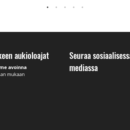
keen aukioloajat
Seuraa sosiaalisess
mediassa
me avoinna
man mukaan