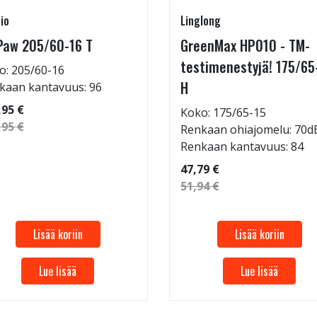
io
Linglong
Paw 205/60-16 T
GreenMax HP010 - TM-
testimenestyjä! 175/65
o: 205/60-16
H
kaan kantavuus: 96
,95 €
Koko: 175/65-15
,95 €
Renkaan ohiajomelu: 70d
Renkaan kantavuus: 84
47,79 €
51,94 €
Lisää koriin
Lisää koriin
Lue lisää
Lue lisää