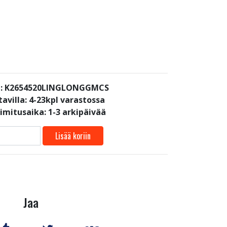
i: K2654520LINGLONGGMCS
avilla:
4-23kpl varastossa
oimitusaika: 1-3 arkipäivää
Lisää koriin
Jaa