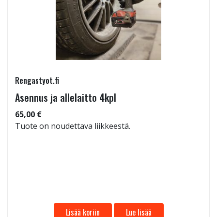
Rengastyot.fi
Asennus ja allelaitto 4kpl
65,00 €
Tuote on noudettava liikkeestä.
Lisää koriin
Lue lisää