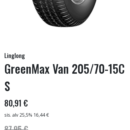
Linglong
GreenMax Van 205/70-15C
S
80,91 €
sis. alv 25,5% 16,44 €
87,95 €