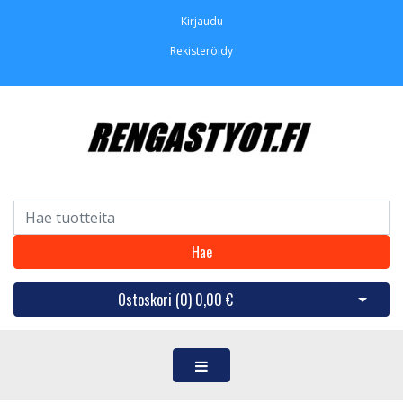
Kirjaudu
Rekisteröidy
Hae
Ostoskori (
0
)
0,00 €
Avaa os