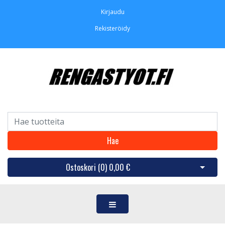
Kirjaudu
Rekisteröidy
Hae
Ostoskori (
0
)
0,00 €
Avaa os