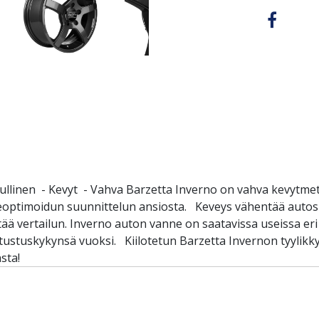
ullinen - Kevyt - Vahva Barzetta Inverno on vahva kevytmeta
eoptimoidun suunnittelun ansiosta. Keveys vähentää autosi
ää vertailun. Inverno auton vanne on saatavissa useissa eri
stustuskykynsä vuoksi. Kiilotetun Barzetta Invernon tyylikk
sta!