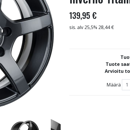
139,95 €
sis. alv 25,5% 28,44 €
Tuo
Tuote saat
Arvioitu t
Määrä