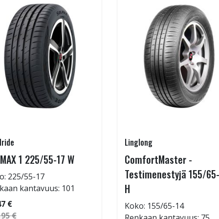
ride
Linglong
MAX 1 225/55-17 W
ComfortMaster -
Testimenestyjä 155/65
o: 225/55-17
H
kaan kantavuus: 101
47 €
Koko: 155/65-14
,95 €
Renkaan kantavuus: 75