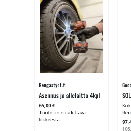
Rengastyot.fi
Good
rip
Asennus ja allelaitto 4kpl
SOL
65,00 €
Kok
Tuote on noudettava
Ren
liikkeestä.
 86
97,
105