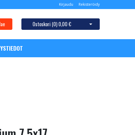
Kirjaudu
Rekisteröidy
Hae
Ostoskori (
0
)
0,00 €
Avaa ostoskori
YSTIEDOT
ium 7.5x17