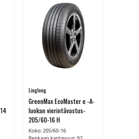
Linglong
Radburg
GreenMax EcoMaster e -A-
Technic 
-14
luokan vierintävastus-
255/35-
205/60-16 H
Koko: 25
Renkaan 
Koko: 205/60-16
Renkaan kantavuus: 92
69,95 €