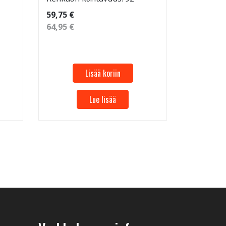
59,75 €
64,95 €
Lisää koriin
Lue lisää