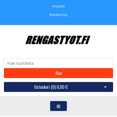
Kirjaudu
Rekisteröidy
Hae
Ostoskori (
0
)
0,00 €
Avaa os