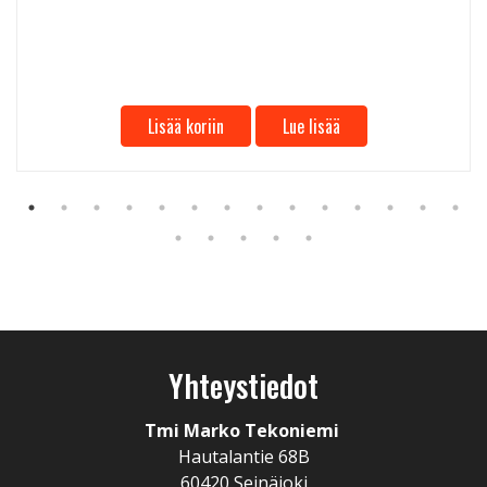
Lisää koriin
Lue lisää
Yhteystiedot
Tmi Marko Tekoniemi
Hautalantie 68B
60420 Seinäjoki