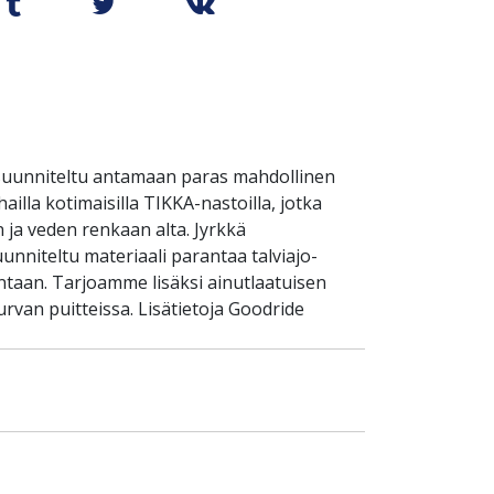
suunniteltu antamaan paras mahdollinen
ailla kotimaisilla TIKKA-nastoilla, jotka
 ja veden renkaan alta. Jyrkkä
unniteltu materiaali parantaa talviajo-
taan. Tarjoamme lisäksi ainutlaatuisen
rvan puitteissa. Lisätietoja Goodride