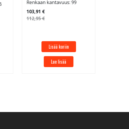
Renkaan kantavuus: 99
B
Renkaan 
Renkaan 
103,91 €
112,95 €
53,32 €
57,96 €
Lisää koriin
Lue lisää