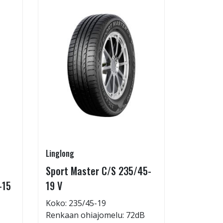
Linglong
Linglong
Sport Master C/S 235/45-
GreenMa
-15
19 V
testimen
H
Koko: 235/45-19
Renkaan ohiajomelu: 72dB
Koko: 20