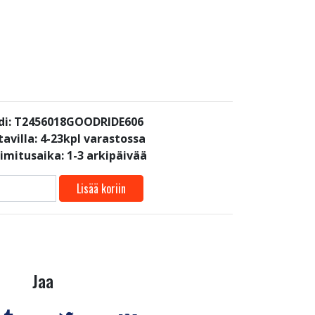
di: T2456018GOODRIDE606
avilla:
4-23kpl varastossa
oimitusaika: 1-3 arkipäivää
Lisää koriin
Jaa