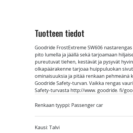
Tuotteen tiedot
Goodride FrostExtreme SW606 nastarengas 
pito lumella ja jäällä sekä tarjoamaan hiljai
pureutuvat tiehen, kestävät ja pysyvät hyvi
olkapäärakenne tarjoaa huippuluokan sivuttai
ominaisuuksia ja pitää renkaan pehmeänä ko
Goodride Safety-turvan. Vaikka rengas vauri
Safety-turvasta http://www. goodride. fi/goo
Renkaan tyyppi: Passenger car
Kausi: Talvi