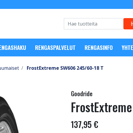
RENGASHAKU
RENGASPALVELUT
RENGASINFO
YHTE
uumaiset
FrostExtreme SW606 245/60-18 T
Goodride
FrostExtrem
137,95 €