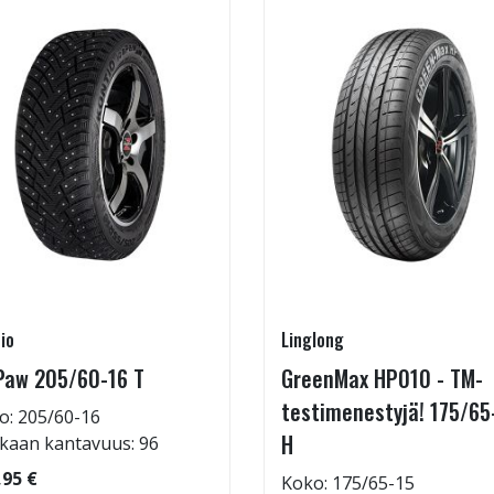
io
Linglong
Paw 205/60-16 T
GreenMax HP010 - TM-
testimenestyjä! 175/65
o: 205/60-16
H
kaan kantavuus: 96
,95 €
Koko: 175/65-15