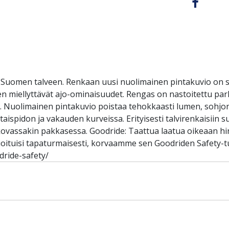
Suomen talveen. Renkaan uusi nuolimainen pintakuvio on 
sen miellyttävät ajo-ominaisuudet. Rengas on nastoitettu parh
n. Nuolimainen pintakuvio poistaa tehokkaasti lumen, sohjon
spidon ja vakauden kurveissa. Erityisesti talvirenkaisiin su
vassakin pakkasessa. Goodride: Taattua laatua oikeaan hin
oituisi tapaturmaisesti, korvaamme sen Goodriden Safety-tu
dride-safety/