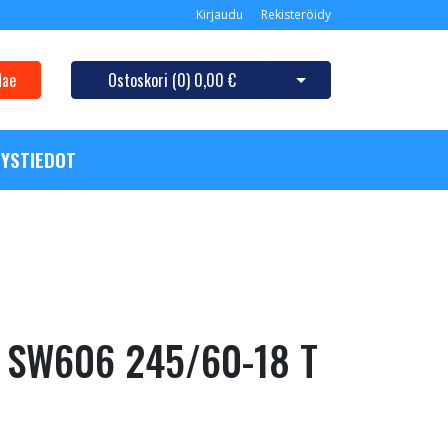
Kirjaudu
Rekisteröidy
Hae
Ostoskori (
0
)
0,00 €
Avaa ostoskori
YSTIEDOT
e SW606 245/60-18 T