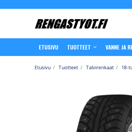
ETUSIVU
TUOTTEET
VANNE JA 
Etusivu
Tuotteet
Talvirenkaat
18-t