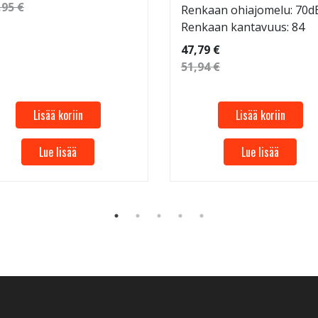
,95 €
Renkaan ohiajomelu: 70d
Renkaan kantavuus: 84
47,79 €
51,94 €
Lisää koriin
Lisää koriin
Lue lisää
Lue lisää