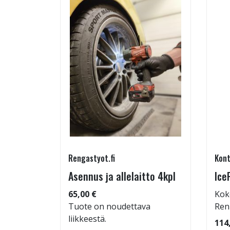
Rengastyot.fi
Kont
5/45-17
Asennus ja allelaitto 4kpl
Ice
65,00 €
Kok
Tuote on noudettava
Ren
liikkeestä.
: 72dB
114