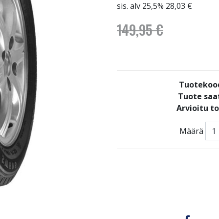
sis. alv 25,5% 28,03 €
149,95 €
Tuotekoo
Tuote saat
Arvioitu t
Määrä