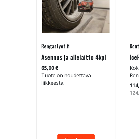
Rengastyot.fi
Kont
95/60-
Asennus ja allelaitto 4kpl
Ice
65,00 €
Kok
Tuote on noudettava
Ren
liikkeestä.
 92
114
124