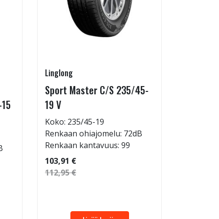
Linglong
Linglong
Sport Master C/S 235/45-
GreenMa
-15
19 V
testimen
H
Koko: 235/45-19
Renkaan ohiajomelu: 72dB
Koko: 20
Renkaan kantavuus: 99
B
Renkaan 
Renkaan 
103,91 €
112,95 €
53,32 €
57,96 €