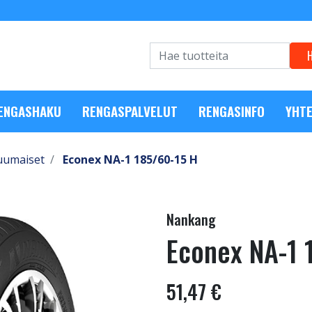
RENGASHAKU
RENGASPALVELUT
RENGASINFO
YHTE
uumaiset
Econex NA-1 185/60-15 H
Nankang
Econex NA-1 
51,47 €