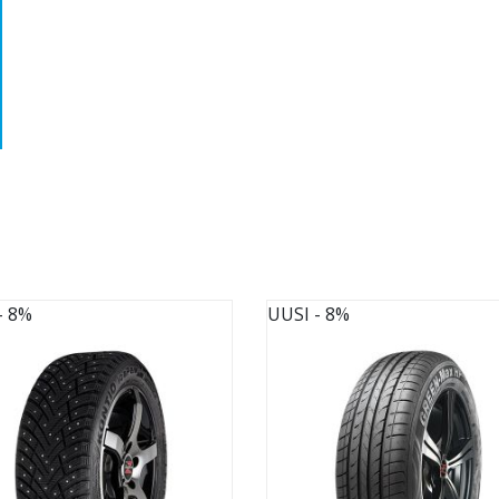
- 8%
UUSI
- 8%