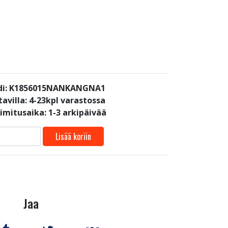
di: K1856015NANKANGNA1
avilla:
4-23kpl varastossa
oimitusaika: 1-3 arkipäivää
Lisää koriin
Jaa