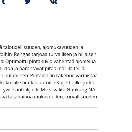
ä taloudellisuuden, ajomukavuuden ja
ihin. Rengas tarjoaa turvallisen ja hiljaisen
ma: Optimoitu pintakuvio vähentää ajomelua
rtoa ja parantavat pitoa märillä teillä.
en kuluminen: Pintamallin rakenne varmistaa
koisille henkilöautoille Kuljettajille, jotka
tyville autoilijoille Miksi valita Nankang NA-
kaipaa tasapainoa mukavuuden, turvallisuuden