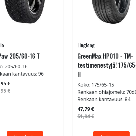
io
Linglong
Paw 205/60-16 T
GreenMax HP010 - TM-
testimenestyjä! 175/65
o: 205/60-16
H
kaan kantavuus: 96
,95 €
Koko: 175/65-15
,95 €
Renkaan ohiajomelu: 70d
Renkaan kantavuus: 84
47,79 €
51,94 €