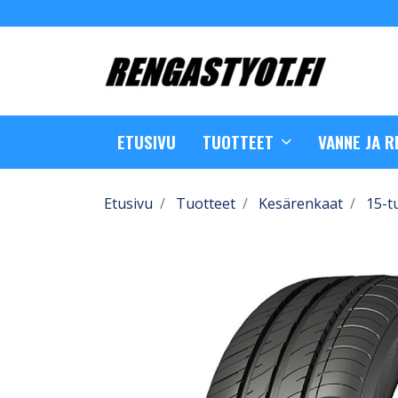
ETUSIVU
TUOTTEET
VANNE JA 
Etusivu
Tuotteet
Kesärenkaat
15-t