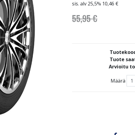
sis. alv 25,5% 10,46 €
55,95 €
Tuotekoo
Tuote saat
Arvioitu t
Määrä