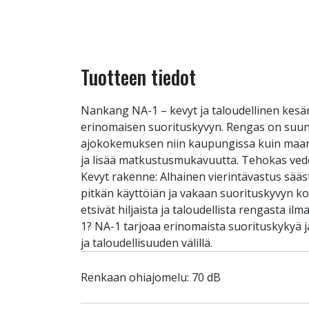
Tuotteen tiedot
Nankang NA-1 – kevyt ja taloudellinen kes
erinomaisen suorituskyvyn. Rengas on suunnit
ajokokemuksen niin kaupungissa kuin maanti
ja lisää matkustusmukavuutta. Tehokas vedenp
Kevyt rakenne: Alhainen vierintävastus sää
pitkän käyttöiän ja vakaan suorituskyvyn koko 
etsivät hiljaista ja taloudellista rengasta i
1? NA-1 tarjoaa erinomaista suorituskykyä j
ja taloudellisuuden välillä.
Renkaan ohiajomelu: 70 dB