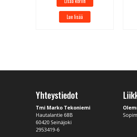
Lisää koriin
Lue lisää
Yhteystiedot
Liik
Tmi Marko Tekoniemi
Olem
Hautalantie 68B
Sopi
60420 Seinäjoki
2953419-6