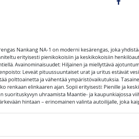
ärengas Nankang NA-1 on moderni kesärengas, joka yhdistä
eltu erityisesti pienikokoisiin ja keskikokoisiin henkilöauto
ellä. Avainominaisuudet: Hiljainen ja miellyttävä ajotuntu
oisto: Leveät pituussuuntaiset urat ja uritus estävät vesilii
stää polttoainetta ja vähentää ympäristövaikutuksia. Tasain
renkaan elinkaaren ajan. Sopii erityisesti: Pienille ja keskiko
lman suorituskyvyn uhraamista Maantie- ja kaupunkiajossa viih
ärkevään hintaan – erinomainen valinta autoilijalle, joka 