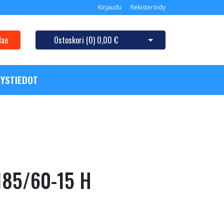
Kirjaudu
Rekisteröidy
Hae
Ostoskori (
0
)
0,00 €
Avaa ostoskori
YSTIEDOT
185/60-15 H