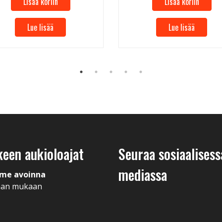
Lisää koriin
Lisää koriin
Lue lisää
Lue lisää
keen aukioloajat
Seuraa sosiaalisess
mediassa
me avoinna
man mukaan