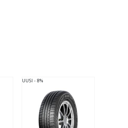
UUSI
- 8%
UUSI
- 8%