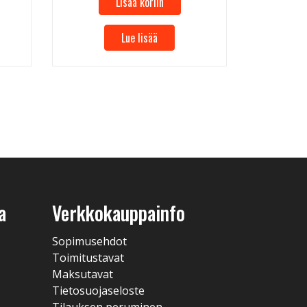
Lisää koriin
Lue lisää
a
Verkkokauppainfo
Sopimusehdot
Toimitustavat
Maksutavat
Tietosuojaseloste