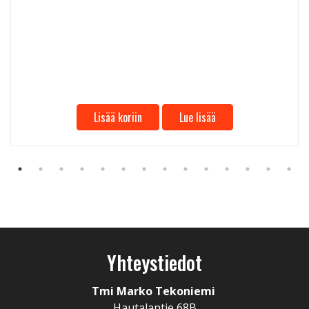
Lisää koriin
Lue lisää
Yhteystiedot
Tmi Marko Tekoniemi
Hautalantie 68B