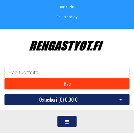
Kirjaudu
Rekisteröidy
Hae
Ostoskori (
0
)
0,00 €
Avaa os