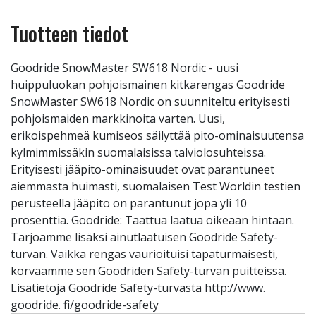
Tuotteen tiedot
Goodride SnowMaster SW618 Nordic - uusi
huippuluokan pohjoismainen kitkarengas Goodride
SnowMaster SW618 Nordic on suunniteltu erityisesti
pohjoismaiden markkinoita varten. Uusi,
erikoispehmeä kumiseos säilyttää pito-ominaisuutensa
kylmimmissäkin suomalaisissa talviolosuhteissa.
Erityisesti jääpito-ominaisuudet ovat parantuneet
aiemmasta huimasti, suomalaisen Test Worldin testien
perusteella jääpito on parantunut jopa yli 10
prosenttia. Goodride: Taattua laatua oikeaan hintaan.
Tarjoamme lisäksi ainutlaatuisen Goodride Safety-
turvan. Vaikka rengas vaurioituisi tapaturmaisesti,
korvaamme sen Goodriden Safety-turvan puitteissa.
Lisätietoja Goodride Safety-turvasta http://www.
goodride. fi/goodride-safety