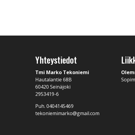
Yhteystiedot
Liik
Tmi Marko Tekoniemi
Olem
Hautalantie 68B
Sopi
60420 Seinäjoki
2953419-6
Puh. 0404145469
tekoniemimarko@gmail.com