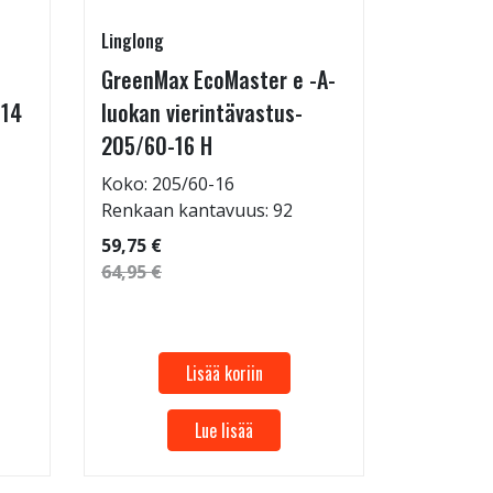
Linglong
Radburg
GreenMax EcoMaster e -A-
Technic 
-14
luokan vierintävastus-
255/35-
205/60-16 H
Koko: 25
Renkaan 
Koko: 205/60-16
Renkaan kantavuus: 92
69,95 €
59,75 €
64,95 €
Lisää koriin
Lue lisää