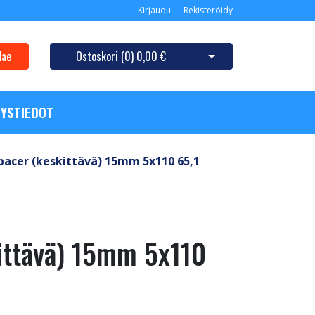
Kirjaudu
Rekisteröidy
Hae
Ostoskori (
0
)
0,00 €
Avaa ostoskori
YSTIEDOT
pacer (keskittävä) 15mm 5x110 65,1
ittävä) 15mm 5x110