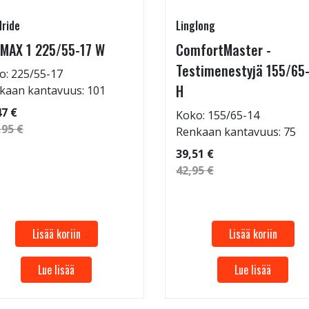
ride
Linglong
MAX 1 225/55-17 W
ComfortMaster -
Testimenestyjä 155/65
o: 225/55-17
H
kaan kantavuus: 101
47 €
Koko: 155/65-14
,95 €
Renkaan kantavuus: 75
39,51 €
42,95 €
Lisää koriin
Lisää koriin
Lue lisää
Lue lisää