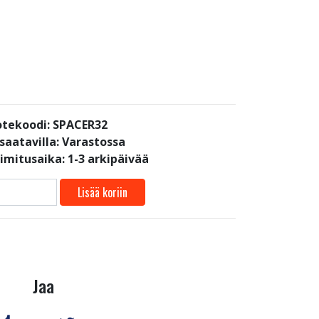
tekoodi: SPACER32
saatavilla:
Varastossa
oimitusaika: 1-3 arkipäivää
Lisää koriin
Jaa