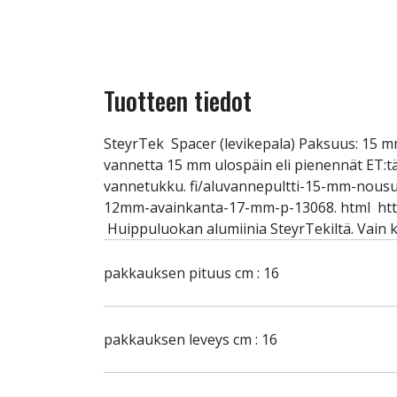
Tuotteen tiedot
SteyrTek Spacer (levikepala) Paksuus: 15 mm
vannetta 15 mm ulospäin eli pienennät ET:tä. 
vannetukku. fi/aluvannepultti-15-mm-nousu
12mm-avainkanta-17-mm-p-13068. html http
Huippuluokan alumiinia SteyrTekiltä. Vain k
pakkauksen pituus cm : 16
pakkauksen leveys cm : 16