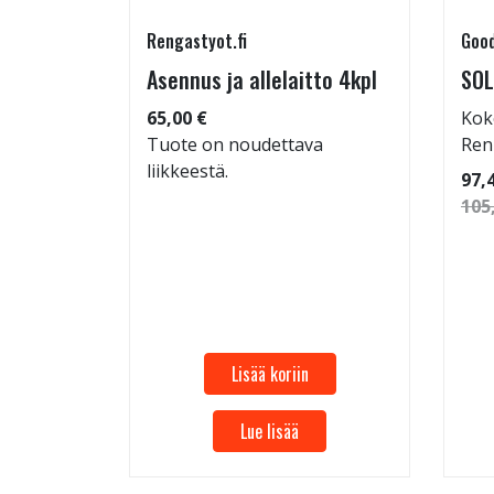
Rengastyot.fi
Good
rip
Asennus ja allelaitto 4kpl
SOL
65,00 €
Kok
Tuote on noudettava
Ren
liikkeestä.
 86
97,
105
Lisää koriin
Lue lisää