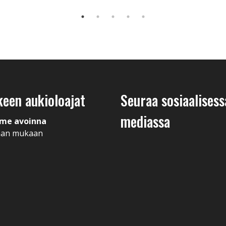
keen aukioloajat
Seuraa sosiaalisess
mediassa
me avoinna
man mukaan