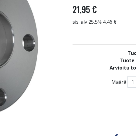
21,95 €
sis. alv 25,5% 4,46 €
Tuo
Tuote 
Arvioitu t
Määrä