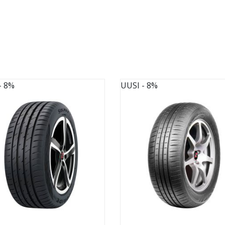
- 8%
UUSI
- 8%