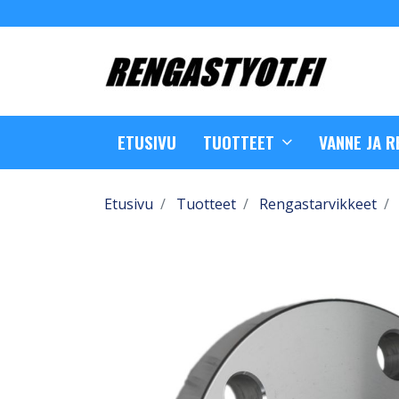
ETUSIVU
TUOTTEET
VANNE JA 
Etusivu
Tuotteet
Rengastarvikkeet