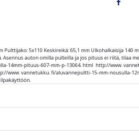
 Pulttijako: 5x110 Keskireikä: 65,1 mm Ulkohalkaisija 140 m
Asennus auton omilla pulteilla ja jos pituus ei riitä, tilaa m
lla-14mm-pituus-607-mm-p-13064. html http://www. vannet
://www. vannetukku. fi/aluvannepultti-15-mm-nousulla-1
ilpakäyttöön.