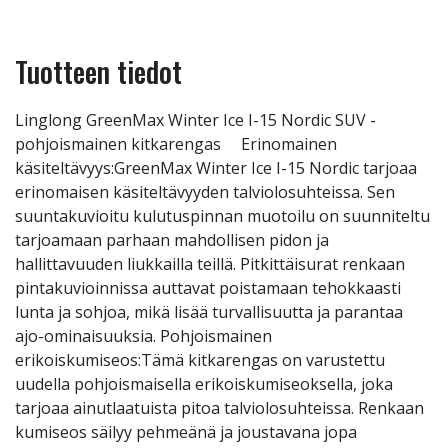
Tuotteen tiedot
Linglong GreenMax Winter Ice I-15 Nordic SUV -
pohjoismainen kitkarengas Erinomainen
käsiteltävyys:GreenMax Winter Ice I-15 Nordic tarjoaa
erinomaisen käsiteltävyyden talviolosuhteissa. Sen
suuntakuvioitu kulutuspinnan muotoilu on suunniteltu
tarjoamaan parhaan mahdollisen pidon ja
hallittavuuden liukkailla teillä. Pitkittäisurat renkaan
pintakuvioinnissa auttavat poistamaan tehokkaasti
lunta ja sohjoa, mikä lisää turvallisuutta ja parantaa
ajo-ominaisuuksia. Pohjoismainen
erikoiskumiseos:Tämä kitkarengas on varustettu
uudella pohjoismaisella erikoiskumiseoksella, joka
tarjoaa ainutlaatuista pitoa talviolosuhteissa. Renkaan
kumiseos säilyy pehmeänä ja joustavana jopa