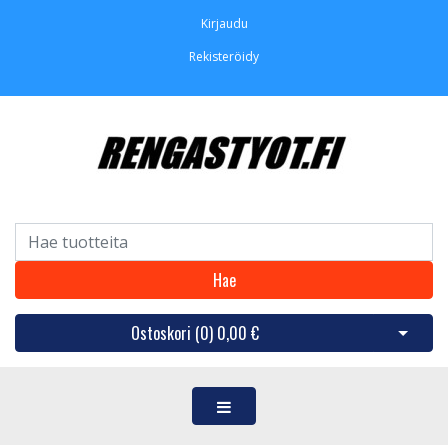
Kirjaudu
Rekisteröidy
Hae
Ostoskori (
0
)
0,00 €
Avaa os