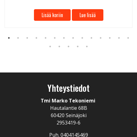
Lisää koriin
Lue lisää
Yhteystiedot
Tmi Marko Tekoniemi
Hautalantie 68B
60420 Seinäjoki
2953419-6
Puh. 0404145469