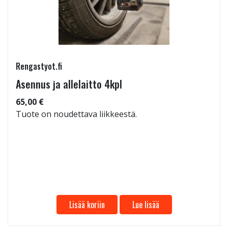
Rengastyot.fi
Asennus ja allelaitto 4kpl
65,00 €
Tuote on noudettava liikkeestä.
Lisää koriin
Lue lisää