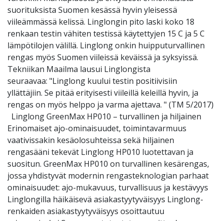
suorituksista Suomen kesässä hyvin yleisessä
viileämmässä kelissä. Linglongin pito laski koko 18
renkaan testin vähiten testissä käytettyjen 15 C ja 5 C
lämpötilojen välillä. Linglong onkin huipputurvallinen
rengas myös Suomen viileissä keväissä ja syksyissä.
Tekniikan Maailma lausui Linglongista
seuraavaa: "Linglong kuului testin positiivisiin
yllättäjiin. Se pitää erityisesti viileillä keleillä hyvin, ja
rengas on myös helppo ja varma ajettava. " (TM 5/2017)
Linglong GreenMax HP010 – turvallinen ja hiljainen
Erinomaiset ajo-ominaisuudet, toimintavarmuus
vaativissakin kesäolosuhteissa sekä hiljainen
rengasääni tekevät Linglong HP010 luotettavan ja
suositun. GreenMax HP010 on turvallinen kesärengas,
jossa yhdistyvät modernin rengasteknologian parhaat
ominaisuudet: ajo-mukavuus, turvallisuus ja kestävyys
Linglongilla häikäisevä asiakastyytyväisyys Linglong-
renkaiden asiakastyytyväisyys osoittautuu