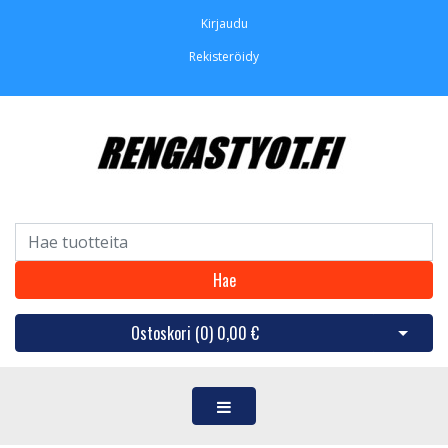
Kirjaudu
Rekisteröidy
Hae
Ostoskori (
0
)
0,00 €
Avaa os