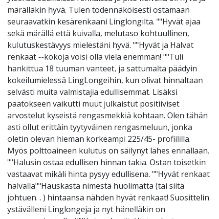
märälläkin hyvä. Tulen todennäköisesti ostamaan
seuraavatkin kesärenkaani Linglongilta. ""Hyvät ajaa
sekä märällä että kuivalla, melutaso kohtuullinen,
kulutuskestävyys mielestäni hyvä. ""Hyvät ja Halvat
renkaat --kokoja voisi olla vielä enemmän! ""Tuli
hankittua 18 tuuman vanteet, ja sattumalta päädyin
kokeilumielessä LingLongeihin, kun olivat hinnaltaan
selvästi muita valmistajia edullisemmat. Lisäksi
päätökseen vaikutti muut julkaistut positiiviset
arvostelut kyseistä rengasmekkiä kohtaan. Olen tähän
asti ollut erittäin tyytyväinen rengasmeluun, jonka
oletin olevan hieman korkeampi 225/45- profiililla.
Myös polttoaineen kulutus on säilynyt lähes ennallaan.
""Halusin ostaa edullisen hinnan takia. Ostan toisetkin
vastaavat mikäli hinta pysyy edullisena. ""Hyvät renkaat
halvalla""Hauskasta nimestä huolimatta (tai siitä
johtuen. . ) hintaansa nähden hyvät renkaat! Suosittelin
ystävälleni Linglongeja ja nyt hänelläkin on