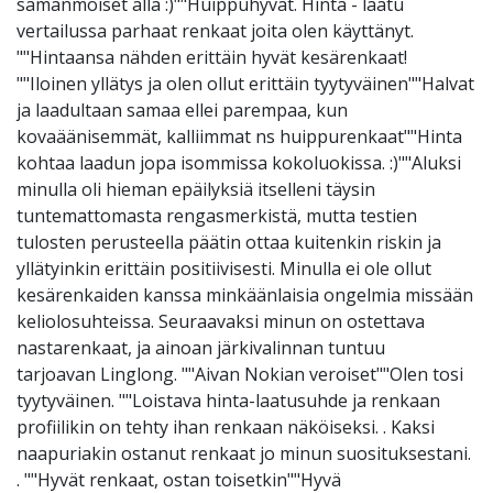
samanmoiset alla :)""Huippuhyvät. Hinta - laatu
vertailussa parhaat renkaat joita olen käyttänyt.
""Hintaansa nähden erittäin hyvät kesärenkaat!
""Iloinen yllätys ja olen ollut erittäin tyytyväinen""Halvat
ja laadultaan samaa ellei parempaa, kun
kovaäänisemmät, kalliimmat ns huippurenkaat""Hinta
kohtaa laadun jopa isommissa kokoluokissa. :)""Aluksi
minulla oli hieman epäilyksiä itselleni täysin
tuntemattomasta rengasmerkistä, mutta testien
tulosten perusteella päätin ottaa kuitenkin riskin ja
yllätyinkin erittäin positiivisesti. Minulla ei ole ollut
kesärenkaiden kanssa minkäänlaisia ongelmia missään
keliolosuhteissa. Seuraavaksi minun on ostettava
nastarenkaat, ja ainoan järkivalinnan tuntuu
tarjoavan Linglong. ""Aivan Nokian veroiset""Olen tosi
tyytyväinen. ""Loistava hinta-laatusuhde ja renkaan
profiilikin on tehty ihan renkaan näköiseksi. . Kaksi
naapuriakin ostanut renkaat jo minun suosituksestani.
. ""Hyvät renkaat, ostan toisetkin""Hyvä