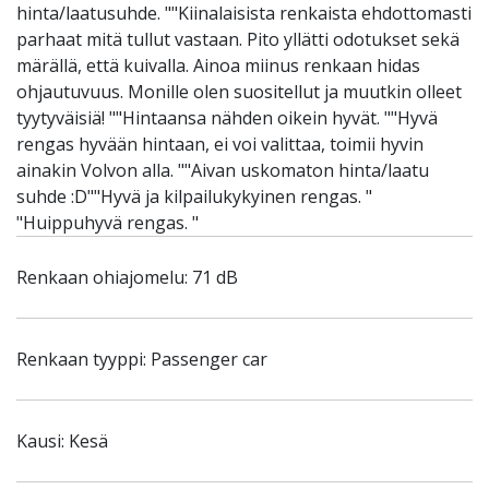
hinta/laatusuhde. ""Kiinalaisista renkaista ehdottomasti
parhaat mitä tullut vastaan. Pito yllätti odotukset sekä
märällä, että kuivalla. Ainoa miinus renkaan hidas
ohjautuvuus. Monille olen suositellut ja muutkin olleet
tyytyväisiä! ""Hintaansa nähden oikein hyvät. ""Hyvä
rengas hyvään hintaan, ei voi valittaa, toimii hyvin
ainakin Volvon alla. ""Aivan uskomaton hinta/laatu
suhde :D""Hyvä ja kilpailukykyinen rengas. "
"Huippuhyvä rengas. "
Renkaan ohiajomelu: 71 dB
Renkaan tyyppi: Passenger car
Kausi: Kesä