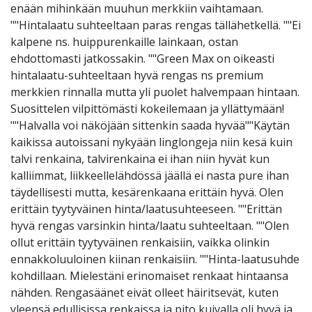
enään mihinkään muuhun merkkiin vaihtamaan.
""Hintalaatu suhteeltaan paras rengas tällähetkellä. ""Ei
kalpene ns. huippurenkaille lainkaan, ostan
ehdottomasti jatkossakin. ""Green Max on oikeasti
hintalaatu-suhteeltaan hyvä rengas ns premium
merkkien rinnalla mutta yli puolet halvempaan hintaan.
Suosittelen vilpittömästi kokeilemaan ja yllättymään!
""Halvalla voi näköjään sittenkin saada hyvää""Käytän
kaikissa autoissani nykyään linglongeja niin kesä kuin
talvi renkaina, talvirenkaina ei ihan niin hyvät kun
kalliimmat, liikkeellelähdössä jäällä ei nasta pure ihan
täydellisesti mutta, kesärenkaana erittäin hyvä. Olen
erittäin tyytyväinen hinta/laatusuhteeseen. ""Erittän
hyvä rengas varsinkin hinta/laatu suhteeltaan. ""Olen
ollut erittäin tyytyväinen renkaisiin, vaikka olinkin
ennakkoluuloinen kiinan renkaisiin. ""Hinta-laatusuhde
kohdillaan. Mielestäni erinomaiset renkaat hintaansa
nähden. Rengasäänet eivät olleet häiritsevät, kuten
yleensä edullisissa renkaissa ja pito kuivalla oli hyvä ja