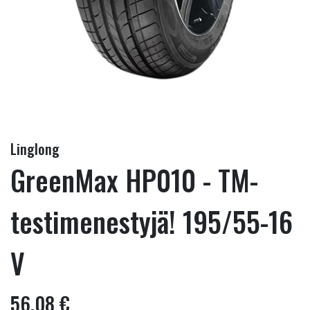
Linglong
GreenMax HP010 - TM-
testimenestyjä! 195/55-16
V
56,08 €