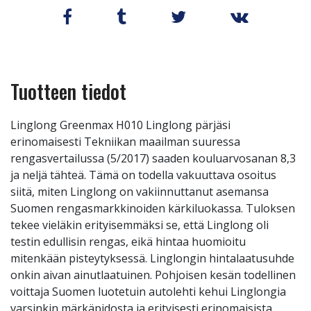
Tuotteen tiedot
Linglong Greenmax H010 Linglong pärjäsi
erinomaisesti Tekniikan maailman suuressa
rengasvertailussa (5/2017) saaden kouluarvosanan 8,3
ja neljä tähteä. Tämä on todella vakuuttava osoitus
siitä, miten Linglong on vakiinnuttanut asemansa
Suomen rengasmarkkinoiden kärkiluokassa. Tuloksen
tekee vieläkin erityisemmäksi se, että Linglong oli
testin edullisin rengas, eikä hintaa huomioitu
mitenkään pisteytyksessä. Linglongin hintalaatusuhde
onkin aivan ainutlaatuinen. Pohjoisen kesän todellinen
voittaja Suomen luotetuin autolehti kehui Linglongia
varsinkin märkäpidosta ja erityisesti erinomaisista