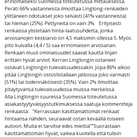
erinomaiseksi Suomessa toteutetussa mittauksessa.
Peräti 66% vastanneista ilmoittaa Linglong-renkaiden
ylittäneen odotukset joko selvästi (41% vastanneista)
tai hieman (25%). Pettyneitä on vain 3%. Erityisesti
renkaissa ylistetään hinta-laatusuhdetta, jonka
arvosanojen keskiarvo on 4,5 maksimin ollessa 5. Myös
pito kuivalla (4,4 / 5) saa erinomaisen arvosanan.
Renkaan muut ominaisuudet saavat kautta linjan
erittäin hyvät arviot. Kerran Linglongin ostaneet
ostavat Linglongin tulevaisuudessakin. Jopa 86% aikoo
pitää Linglongin ostoslistallaan jatkossa joko varmasti
(51%) tai todennäköisesti (35%). Vain 2% ilmoittaa
pitäytyvänsä tulevaisuudessa muissa merkeissä.
Alla Linglongin suuressa Suomessa toteutetussa
asiakastyytyväisyystutkimuksessa saatuja kommentteja
renkaasta: "Kerrassaan käsittämättömät renkaat
hintaansa nähden, seuraavat ostan keväällä toiseen
autoon. Muita ei tarvitse edes miettiä""Suorastaan
käsittämättömän hyvät, vaikea kuvitella että tulisin