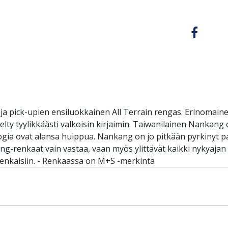
 pick-upien ensiluokkainen All Terrain rengas. Erinomainen
lty tyylikkäästi valkoisin kirjaimin. Taiwanilainen Nankang
ologia ovat alansa huippua. Nankang on jo pitkään pyrkinyt 
ang-renkaat vain vastaa, vaan myös ylittävät kaikki nykyaj
enkaisiin. - Renkaassa on M+S -merkintä