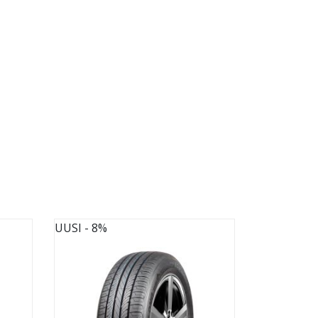
UUSI
- 8%
UUSI
- 8%