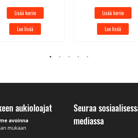
Lisää koriin
Lisää koriin
Lue lisää
Lue lisää
keen aukioloajat
Seuraa sosiaalisess
mediassa
me avoinna
man mukaan