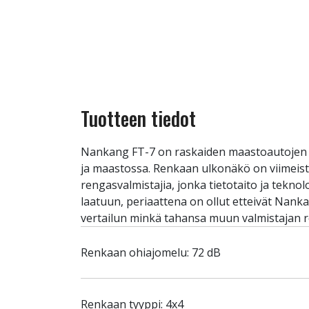
Tuotteen tiedot
Nankang FT-7 on raskaiden maastoautojen ja
ja maastossa. Renkaan ulkonäkö on viimeiste
rengasvalmistajia, jonka tietotaito ja tekn
laatuun, periaattena on ollut etteivät Nank
vertailun minkä tahansa muun valmistajan r
Renkaan ohiajomelu: 72 dB
Renkaan tyyppi: 4x4