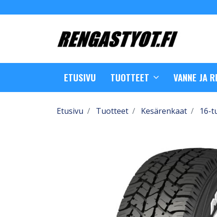
ETUSIVU
TUOTTEET
VANNE JA 
Etusivu
Tuotteet
Kesärenkaat
16-t