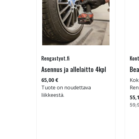
Rengastyot.fi
Kont
tu-
Asennus ja allelaitto 4kpl
Bea
65,00 €
Kok
Tuote on noudettava
Ren
liikkeestä.
 96
55,
59,