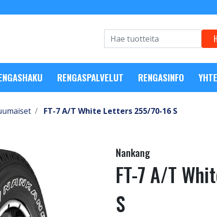
RENGASHAKU
RENGASPALVELUT
RENGASINFO
YHTE
uumaiset
FT-7 A/T White Letters 255/70-16 S
Nankang
FT-7 A/T Whi
S