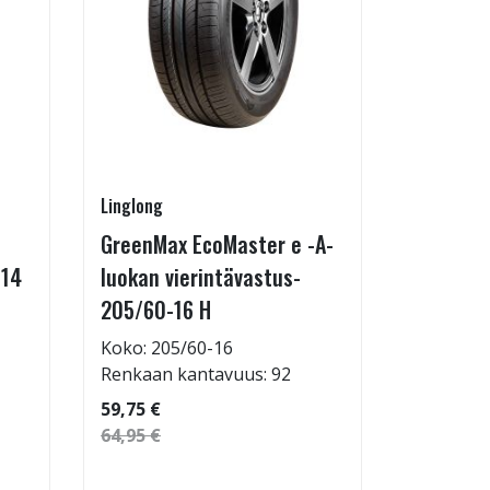
Linglong
Kontio
GreenMax EcoMaster e -A-
IcePaw 
-14
luokan vierintävastus-
Koko: 20
205/60-16 H
Renkaan 
114,95 €
Koko: 205/60-16
124,95 €
Renkaan kantavuus: 92
59,75 €
64,95 €