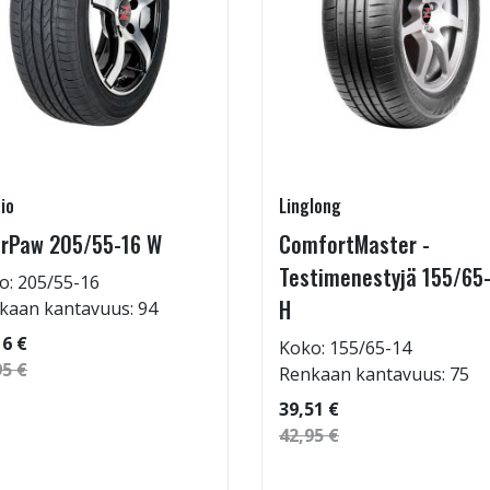
io
Linglong
rPaw 205/55-16 W
ComfortMaster -
Testimenestyjä 155/65
o: 205/55-16
H
kaan kantavuus: 94
16 €
Koko: 155/65-14
95 €
Renkaan kantavuus: 75
39,51 €
42,95 €