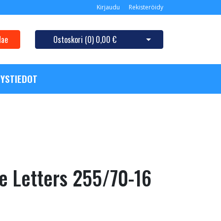
Kirjaudu
Rekisteröidy
Hae
Ostoskori (
0
)
0,00 €
Avaa ostoskori
YSTIEDOT
te Letters 255/70-16