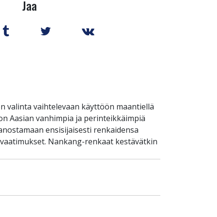
Jaa
 valinta vaihtelevaan käyttöön maantiellä
 on Aasian vanhimpia ja perinteikkäimpiä
panostamaan ensisijaisesti renkaidensa
an vaatimukset. Nankang-renkaat kestävätkin