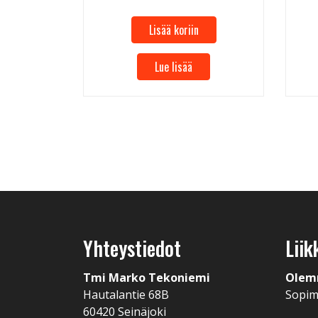
Lisää koriin
Lue lisää
Yhteystiedot
Liik
Tmi Marko Tekoniemi
Olem
Hautalantie 68B
Sopi
60420 Seinäjoki