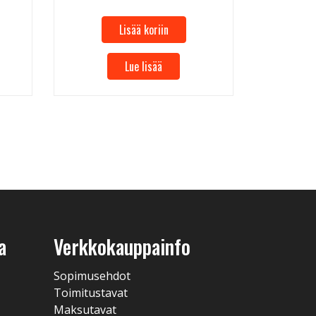
Lisää koriin
Lue lisää
a
Verkkokauppainfo
Sopimusehdot
Toimitustavat
Maksutavat