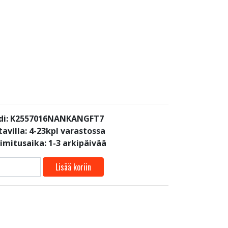
di: K2557016NANKANGFT7
avilla:
4-23kpl varastossa
oimitusaika: 1-3 arkipäivää
Lisää koriin