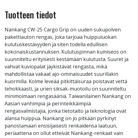
Tuotteen tiedot
Nankang CW-25 Cargo Grip on uuden sukupolven
pakettiauton rengas, joka tarjoaa huippuluokan
kulutuskestävyyden ja siten todella edullisen
kokonaiskustannuksen. Kulutuspinnan kumiseos on
suunniteltu erityisesti kestämään kulutusta. Suuret ja
vahvat kuviopalat jäykistävät rengasta, mikä
mahdollistaa vakaat ajo-ominaisuudet suurillakin
kuormilla. Kolme leveää pitkittäisuraa poistavat vettä
tehokkaasti, ja urien siksak-muotoilu on suunniteltu
minimoimaan rengasääniä. Taiwanilainen Nankang on
Aasian vanhimpia ja perinteikkäimpiä
rengasvalmistajia, jonka tietotaito ja teknologia ovat
alansa huippua. Nankang on jo pitkään pyrkinyt
panostamaan ensisijaisesti renkaidensa laatuun,
periaattena on ollut etteivät Nankang-renkaat vain