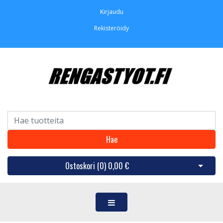
Kirjaudu
Rekisteröidy
Hae
Ostoskori (
0
)
0,00 €
Avaa os