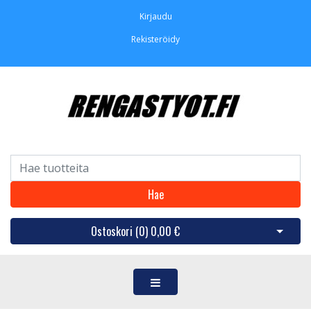
Kirjaudu
Rekisteröidy
Hae
Ostoskori (
0
)
0,00 €
Avaa os