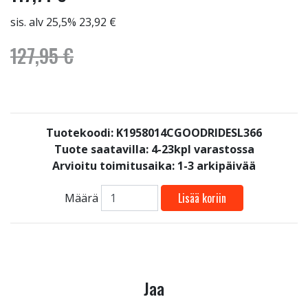
sis. alv 25,5% 23,92 €
127,95 €
Tuotekoodi: K1958014CGOODRIDESL366
Tuote saatavilla:
4-23kpl varastossa
Arvioitu toimitusaika: 1-3 arkipäivää
Lisää koriin
Määrä
Jaa