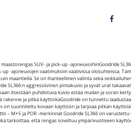
a maastorengas SUV- ja pick-up -ajoneuvoihinGoodride SL3
k-up -ajoneuvojen vaatimuksiin vaativissa olosuhteissa. Tä
n maantiellä. Se on ihanteellinen valinta sekä seikkailuhenki
e SL366:n aggressiivinen pintakuvio ja syvät urat takaava
Renkaan itsestään puhdistuva kuvio estää mudan ja soran kert
vä rakenne ja pitkä käyttöikäGoodride on tunnettu laadustaan
 on suunniteltu kovaan käyttöön ja tarjoaa pitkän käyttöiä
yttö – M+S ja POR -merkinnät Goodride SL366 on varustett
kä tarkoittaa, että rengas soveltuu ympärivuotiseen käyttöö