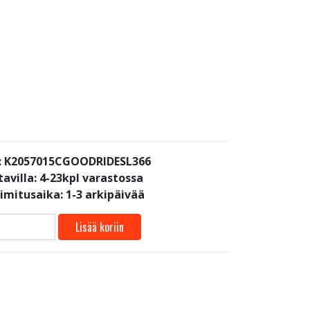
: K2057015CGOODRIDESL366
avilla:
4-23kpl varastossa
oimitusaika: 1-3 arkipäivää
Lisää koriin