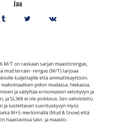
Jaa
66 M/T on raskaan sarjan maastorengas,
mä mud terrain -rengas (M/T) tarjoaa
sille kuljettajille että ammattikäyttöön.
t maksimaalisen pidon mudassa, hiekassa,
ymisen ja säilyttää erinomaisen vetokyvyn ja
, ja SL366 ei ole poikkeus. Sen vahvistettu
n ja luotettavan suorituskyvyn myös
u sekä M+S-merkinnällä (Mud & Snow) että
n haastavissa talvi- ja maasto-