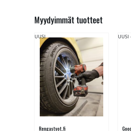
Myydyimmät tuotteet
UUSI
UUSI
Rengastyot.fi
Good