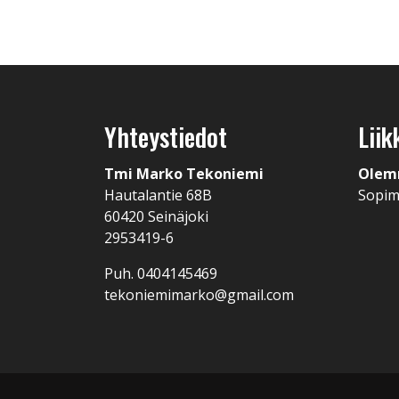
Yhteystiedot
Liik
Tmi Marko Tekoniemi
Olem
Hautalantie 68B
Sopi
60420 Seinäjoki
2953419-6
Puh. 0404145469
tekoniemimarko@gmail.com