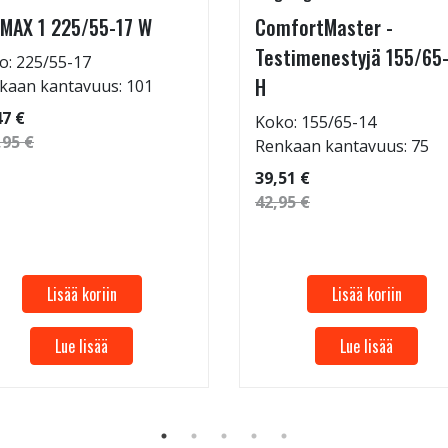
MAX 1 225/55-17 W
ComfortMaster -
Testimenestyjä 155/65
o: 225/55-17
H
kaan kantavuus: 101
47 €
Koko: 155/65-14
,95 €
Renkaan kantavuus: 75
39,51 €
42,95 €
Lisää koriin
Lisää koriin
Lue lisää
Lue lisää