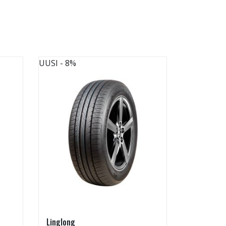
UUSI
- 8%
UUSI
Linglong
Radburg