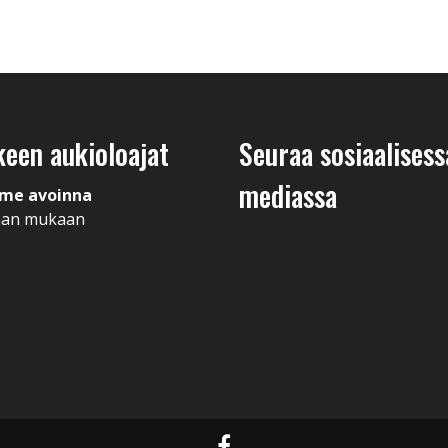
keen aukioloajat
Seuraa sosiaalisess
mediassa
me avoinna
man mukaan