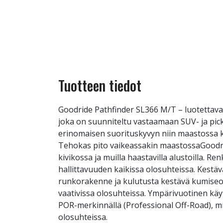
Tuotteen tiedot
Goodride Pathfinder SL366 M/T – luotettav
joka on suunniteltu vastaamaan SUV- ja pic
erinomaisen suorituskyvyn niin maastossa kui
Tehokas pito vaikeassakin maastossaGoodrid
kivikossa ja muilla haastavilla alustoilla. 
hallittavuuden kaikissa olosuhteissa. Kestä
runkorakenne ja kulutusta kestävä kumiseos
vaativissa olosuhteissa. Ympärivuotinen kä
POR-merkinnällä (Professional Off-Road), mi
olosuhteissa.