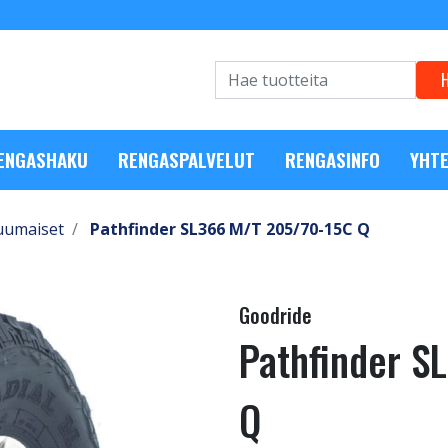
RENGASHAKU
RENGASPALVELUT
RENGASINFO
YHTE
uumaiset
Pathfinder SL366 M/T 205/70-15C Q
Goodride
Pathfinder S
Q