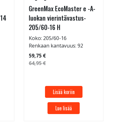
GreenMax EcoMaster e -A-
Technic 
-14
luokan vierintävastus-
255/35-
205/60-16 H
Koko: 25
Renkaan 
Koko: 205/60-16
Renkaan kantavuus: 92
69,95 €
59,75 €
64,95 €
Lisää koriin
Lue lisää