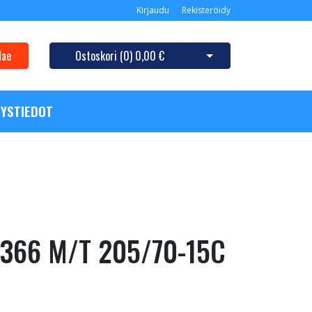
Kirjaudu
Rekisteröidy
Hae
Ostoskori (
0
)
0,00 €
Avaa ostoskori
YSTIEDOT
L366 M/T 205/70-15C