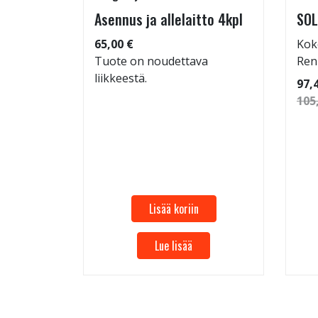
rip
Asennus ja allelaitto 4kpl
SOL
65,00 €
Kok
Tuote on noudettava
Ren
liikkeestä.
 86
97,
105
Lisää koriin
Lue lisää