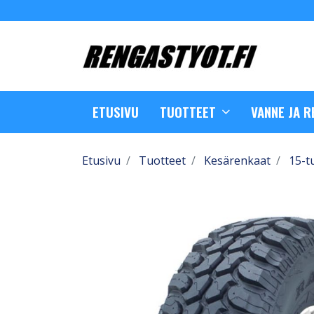
ETUSIVU
TUOTTEET
VANNE JA 
Etusivu
Tuotteet
Kesärenkaat
15-t