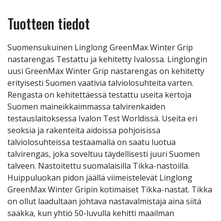
Tuotteen tiedot
Suomensukuinen Linglong GreenMax Winter Grip
nastarengas Testattu ja kehitetty Ivalossa. Linglongin
uusi GreenMax Winter Grip nastarengas on kehitetty
erityisesti Suomen vaativia talviolosuhteita varten.
Rengasta on kehitettäessä testattu useita kertoja
Suomen maineikkaimmassa talvirenkaiden
testauslaitoksessa Ivalon Test Worldissä. Useita eri
seoksia ja rakenteita aidoissa pohjoisissa
talviolosuhteissa testaamalla on saatu luotua
talvirengas, joka soveltuu täydellisesti juuri Suomen
talveen. Nastoitettu suomalaisilla Tikka-nastoilla.
Huippuluokan pidon jäällä viimeistelevät Linglong
GreenMax Winter Gripin kotimaiset Tikka-nastat. Tikka
on ollut laadultaan johtava nastavalmistaja aina siitä
saakka, kun yhtiö 50-luvulla kehitti maailman