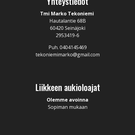
Yhteystiedot
Tmi Marko Tekoniemi
Hautalantie 68B
60420 Seinäjoki
2953419-6
Puh. 0404145469
tekoniemimarko@gmail.com
Liikkeen aukioloajat
Olemme avoinna
Sopiman mukaan