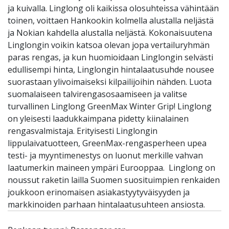
ja kuivalla. Linglong oli kaikissa olosuhteissa vähintään
toinen, voittaen Hankookin kolmella alustalla neljästä
ja Nokian kahdella alustalla neljästä. Kokonaisuutena
Linglongin voikin katsoa olevan jopa vertailuryhmän
paras rengas, ja kun huomioidaan Linglongin selvästi
edullisempi hinta, Linglongin hintalaatusuhde nousee
suorastaan ylivoimaiseksi kilpailijoihin nähden. Luota
suomalaiseen talvirengasosaamiseen ja valitse
turvallinen Linglong GreenMax Winter Grip! Linglong
on yleisesti laadukkaimpana pidetty kiinalainen
rengasvalmistaja. Erityisesti Linglongin
lippulaivatuotteen, GreenMax-rengasperheen upea
testi- ja myyntimenestys on luonut merkille vahvan
laatumerkin maineen ympäri Eurooppaa. Linglong on
noussut raketin lailla Suomen suosituimpien renkaiden
joukkoon erinomaisen asiakastyytyväisyyden ja
markkinoiden parhaan hintalaatusuhteen ansiosta.