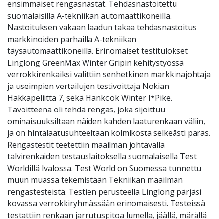
ensimmäiset rengasnastat. Tehdasnastoitettu
suomalaisilla A-tekniikan automaattikoneilla.
Nastoituksen vakaan laadun takaa tehdasnastoitus
markkinoiden parhailla A-tekniikan
täysautomaattikoneilla. Erinomaiset testitulokset
Linglong GreenMax Winter Gripin kehitystyössä
verrokkirenkaiksi valittiin senhetkinen markkinajohtaja
ja useimpien vertailujen testivoittaja Nokian
Hakkapeliitta 7, sekä Hankook Winter I*Pike.
Tavoitteena oli tehdä rengas, joka sijoittuu
ominaisuuksiltaan näiden kahden laaturenkaan väliin,
ja on hintalaatusuhteeltaan kolmikosta selkeästi paras.
Rengastestit teetettiin maailman johtavalla
talvirenkaiden testauslaitoksella suomalaisella Test
Worldillä Ivalossa. Test World on Suomessa tunnettu
muun muassa tekemistään Tekniikan maailman
rengastesteistä. Testien perusteella Linglong pärjäsi
kovassa verrokkiryhmässään erinomaisesti. Testeissä
testattiin renkaan jarrutuspitoa lumella, jäällä, märällä