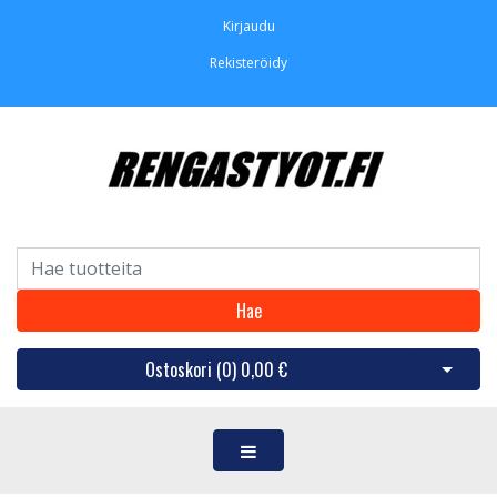
Kirjaudu
Rekisteröidy
Hae
Ostoskori (
0
)
0,00 €
Avaa os