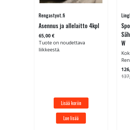
Rengastyot.fi
Ling
Asennus ja allelaitto 4kpl
Spo
65/30-
Säh
65,00 €
W
Tuote on noudettava
liikkeestä.
Kok
: 70dB
Ren
 94
126
137
Lisää koriin
Lue lisää