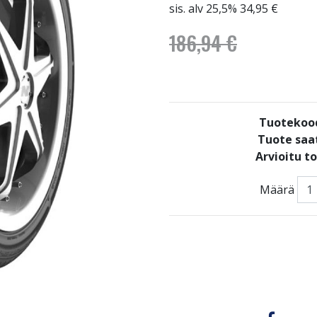
sis. alv 25,5% 34,95 €
186,94 €
Tuotekoo
Tuote saat
Arvioitu t
Määrä