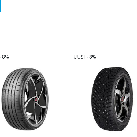
- 8%
UUSI
- 8%