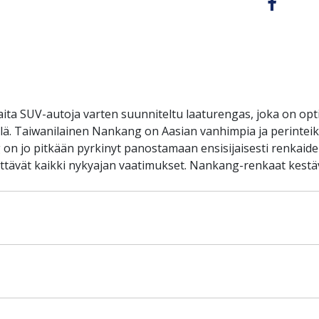
aita SUV-autoja varten suunniteltu laaturengas, joka on op
llä. Taiwanilainen Nankang on Aasian vanhimpia ja perinteik
on jo pitkään pyrkinyt panostamaan ensisijaisesti renkaiden
ittävät kaikki nykyajan vaatimukset. Nankang-renkaat kest