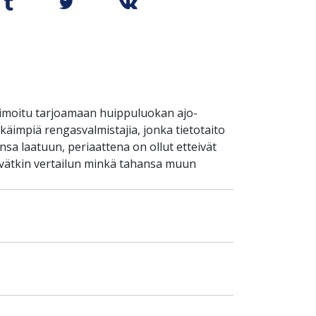
timoitu tarjoamaan huippuluokan ajo-
käimpiä rengasvalmistajia, jonka tietotaito
sa laatuun, periaattena on ollut etteivät
ävätkin vertailun minkä tahansa muun