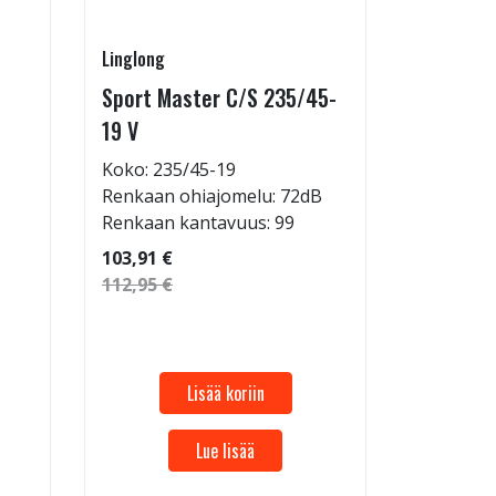
Linglong
Linglong
Sport Master C/S 235/45-
GreenMa
19 V
testimen
H
Koko: 235/45-19
Renkaan ohiajomelu: 72dB
Koko: 18
Renkaan kantavuus: 99
Renkaan 
Renkaan 
103,91 €
112,95 €
45,95 €
49,95 €
Lisää koriin
Lue lisää