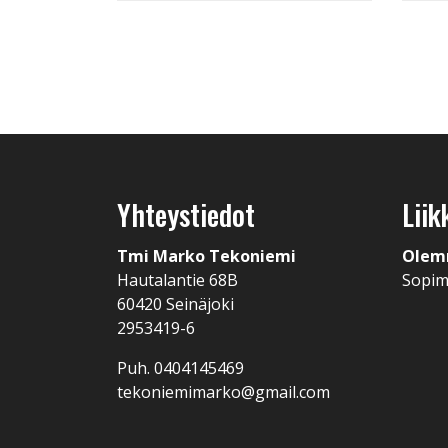
Yhteystiedot
Liik
Tmi Marko Tekoniemi
Olem
Hautalantie 68B
Sopi
60420 Seinäjoki
2953419-6
Puh. 0404145469
tekoniemimarko@gmail.com