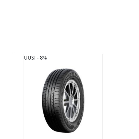
UUSI
- 8%
UUSI
- 8%