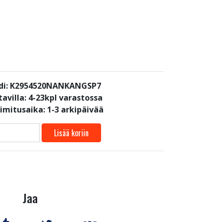
di: K2954520NANKANGSP7
avilla:
4-23kpl varastossa
oimitusaika: 1-3 arkipäivää
Lisää koriin
Jaa