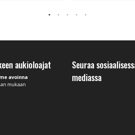
keen aukioloajat
Seuraa sosiaalisess
mediassa
me avoinna
man mukaan