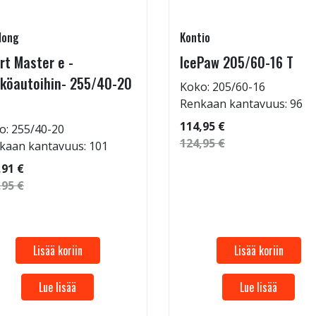
long
Kontio
rt Master e -
IcePaw 205/60-16 T
köautoihin- 255/40-20
Koko: 205/60-16
Renkaan kantavuus: 96
114,95 €
o: 255/40-20
124,95 €
kaan kantavuus: 101
,91 €
,95 €
Lisää koriin
Lisää koriin
Lue lisää
Lue lisää