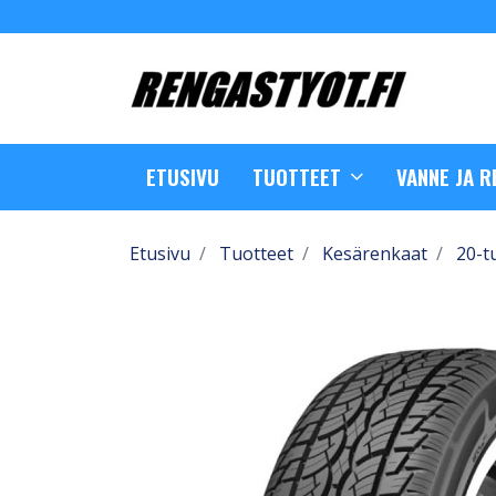
ETUSIVU
TUOTTEET
VANNE JA 
Etusivu
Tuotteet
Kesärenkaat
20-t