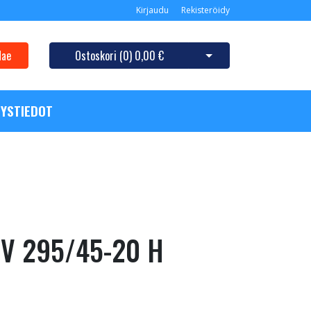
Kirjaudu
Rekisteröidy
Hae
Ostoskori (
0
)
0,00 €
Avaa ostoskori
YSTIEDOT
UV 295/45-20 H