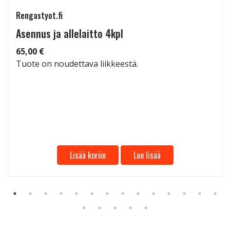
Rengastyot.fi
Asennus ja allelaitto 4kpl
65,00 €
Tuote on noudettava liikkeestä.
Lisää koriin
Lue lisää