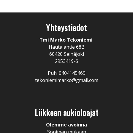
Yhteystiedot
Tmi Marko Tekoniemi
Hautalantie 68B
60420 Seinäjoki
2953419-6
Puh. 0404145469
tekoniemimarko@gmail.com
Liikkeen aukioloajat
Olemme avoinna
Sopiman mukaan