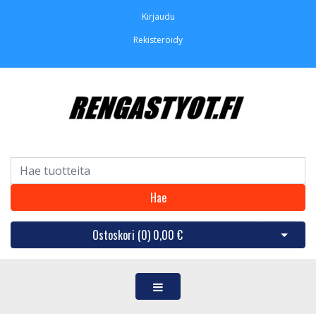
Kirjaudu
Rekisteröidy
Hae
Ostoskori (
0
)
0,00 €
Avaa os