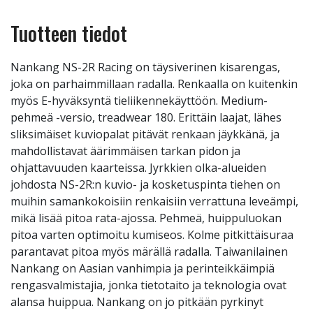
Tuotteen tiedot
Nankang NS-2R Racing on täysiverinen kisarengas,
joka on parhaimmillaan radalla. Renkaalla on kuitenkin
myös E-hyväksyntä tieliikennekäyttöön. Medium-
pehmeä -versio, treadwear 180. Erittäin laajat, lähes
sliksimäiset kuviopalat pitävät renkaan jäykkänä, ja
mahdollistavat äärimmäisen tarkan pidon ja
ohjattavuuden kaarteissa. Jyrkkien olka-alueiden
johdosta NS-2R:n kuvio- ja kosketuspinta tiehen on
muihin samankokoisiin renkaisiin verrattuna leveämpi,
mikä lisää pitoa rata-ajossa. Pehmeä, huippuluokan
pitoa varten optimoitu kumiseos. Kolme pitkittäisuraa
parantavat pitoa myös märällä radalla. Taiwanilainen
Nankang on Aasian vanhimpia ja perinteikkäimpiä
rengasvalmistajia, jonka tietotaito ja teknologia ovat
alansa huippua. Nankang on jo pitkään pyrkinyt