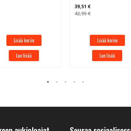
39,51 €
42,95 €
Lisää koriin
Lisää koriin
Lue lisää
Lue lisää
keen aukioloajat
Seuraa sosiaalisess