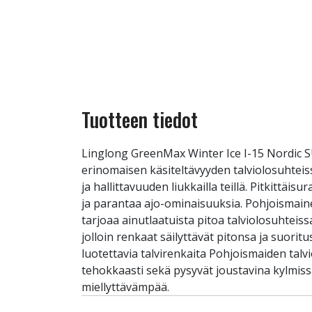
Tuotteen tiedot
Linglong GreenMax Winter Ice I-15 Nordic 
erinomaisen käsiteltävyyden talviolosuhtei
ja hallittavuuden liukkailla teillä. Pitkittä
ja parantaa ajo-ominaisuuksia. Pohjoismain
tarjoaa ainutlaatuista pitoa talviolosuhtei
jolloin renkaat säilyttävät pitonsa ja suori
luotettavia talvirenkaita Pohjoismaiden talv
tehokkaasti sekä pysyvät joustavina kylmissä
miellyttävämpää.