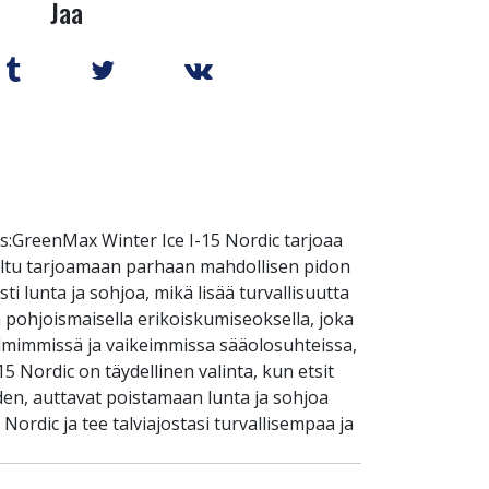
Jaa
:GreenMax Winter Ice I-15 Nordic tarjoaa
eltu tarjoamaan parhaan mahdollisen pidon
ti lunta ja sohjoa, mikä lisää turvallisuutta
pohjoismaisella erikoiskumiseoksella, joka
ylmimmissä ja vaikeimmissa sääolosuhteissa,
5 Nordic on täydellinen valinta, kun etsit
uden, auttavat poistamaan lunta ja sohjoa
ordic ja tee talviajostasi turvallisempaa ja