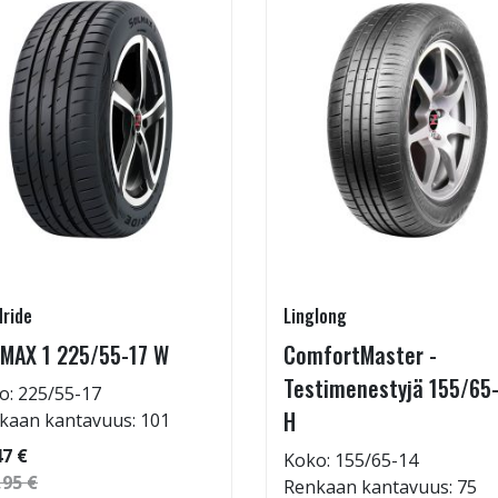
ride
Linglong
MAX 1 225/55-17 W
ComfortMaster -
Testimenestyjä 155/65
o: 225/55-17
H
kaan kantavuus: 101
47 €
Koko: 155/65-14
,95 €
Renkaan kantavuus: 75