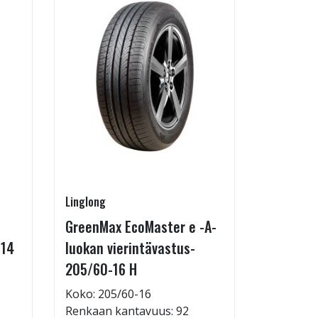
Linglong
Radburg
GreenMax EcoMaster e -A-
Technic 
-14
luokan vierintävastus-
255/35-
205/60-16 H
Koko: 25
Renkaan 
Koko: 205/60-16
Renkaan kantavuus: 92
69,95 €