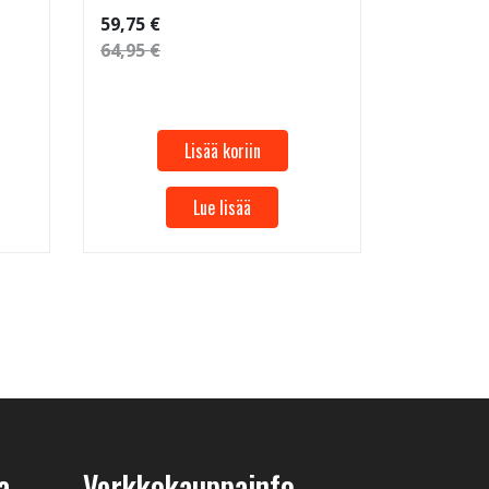
59,75 €
64,95 €
Lisää koriin
Lue lisää
a
Verkkokauppainfo