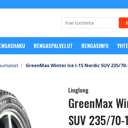
RENGASHAKU
RENGASPALVELUT
RENGASINFO
YHTE
uumaiset
GreenMax Winter Ice I-15 Nordic SUV 235/70-
Linglong
GreenMax Win
SUV 235/70-1