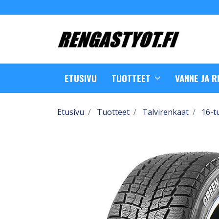
ETUSIVU
TUOTTEET
VANNE JA 
Etusivu
Tuotteet
Talvirenkaat
16-t