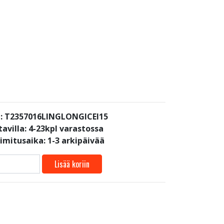
: T2357016LINGLONGICEI15
avilla:
4-23kpl varastossa
oimitusaika: 1-3 arkipäivää
Lisää koriin