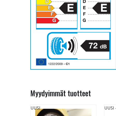
Myydyimmät tuotteet
UUSI
UUSI