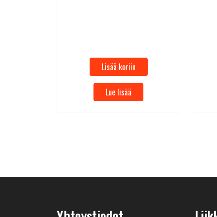
Lisää koriin
Lue lisää
Yhteystiedot
Liik