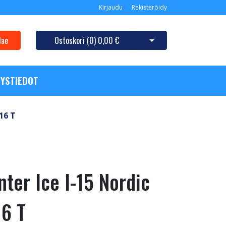
Kirjaudu
Rekisteröidy
Hae
Ostoskori (
0
)
0,00 €
Avaa ostoskori
YSTIEDOT
16 T
ter Ice I-15 Nordic
6 T