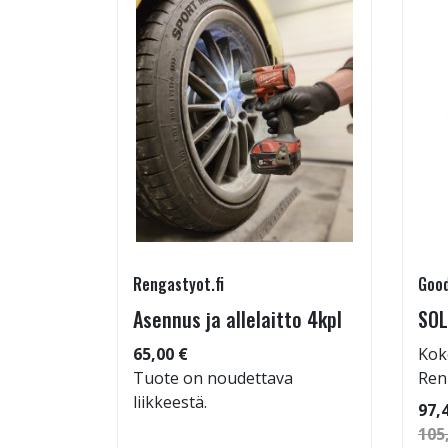
Rengastyot.fi
Good
rip
Asennus ja allelaitto 4kpl
SOL
65,00 €
Kok
Tuote on noudettava
Ren
liikkeestä.
 86
97,
105