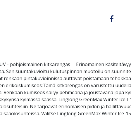
SUV - pohjoismainen kitkarengas Erinomainen käsiteltävyys
ssa. Sen suuntakuvioitu kulutuspinnan muotoilu on suunnit
isurat renkaan pintakuvioinnissa auttavat poistamaan tehokkaas
en erikoiskumiseos:Tämä kitkarengas on varustettu uudella 
ssa. Renkaan kumiseos säilyy pehmeänä ja joustavana jopa k
tuskykynsä kylmässä säässä. Linglong GreenMax Winter Ice I-1
iolosuhteisiin. Ne tarjoavat erinomaisen pidon ja hallittavu
 sääolosuhteissa. Valitse Linglong GreenMax Winter Ice-15 N