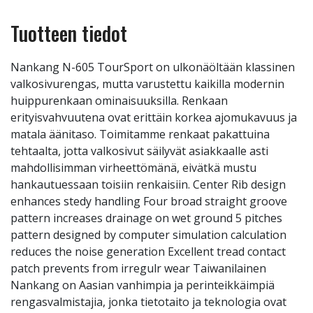
Tuotteen tiedot
Nankang N-605 TourSport on ulkonäöltään klassinen
valkosivurengas, mutta varustettu kaikilla modernin
huippurenkaan ominaisuuksilla. Renkaan
erityisvahvuutena ovat erittäin korkea ajomukavuus ja
matala äänitaso. Toimitamme renkaat pakattuina
tehtaalta, jotta valkosivut säilyvät asiakkaalle asti
mahdollisimman virheettömänä, eivätkä mustu
hankautuessaan toisiin renkaisiin. Center Rib design
enhances stedy handling Four broad straight groove
pattern increases drainage on wet ground 5 pitches
pattern designed by computer simulation calculation
reduces the noise generation Excellent tread contact
patch prevents from irregulr wear Taiwanilainen
Nankang on Aasian vanhimpia ja perinteikkäimpiä
rengasvalmistajia, jonka tietotaito ja teknologia ovat