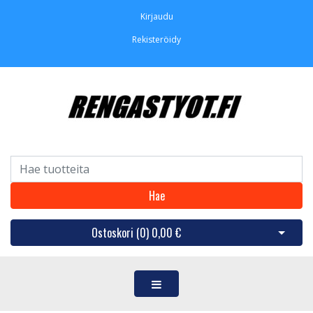
Kirjaudu
Rekisteröidy
Hae
Ostoskori (
0
)
0,00 €
Avaa os