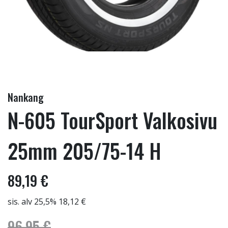
Nankang
N-605 TourSport Valkosivu
25mm 205/75-14 H
89,19 €
sis. alv 25,5% 18,12 €
96,95 €