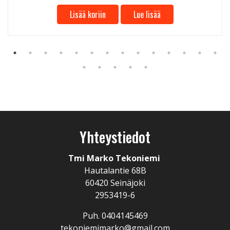
Lisää koriin
Lue lisää
Yhteystiedot
Tmi Marko Tekoniemi
Hautalantie 68B
60420 Seinäjoki
2953419-6
Puh. 0404145469
tekoniemimarko@gmail.com