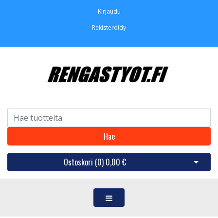
Kirjaudu
Rekisteröidy
Hae
Ostoskori (
0
)
0,00 €
Avaa os