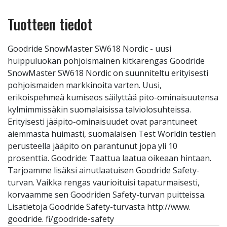
Tuotteen tiedot
Goodride SnowMaster SW618 Nordic - uusi
huippuluokan pohjoismainen kitkarengas Goodride
SnowMaster SW618 Nordic on suunniteltu erityisesti
pohjoismaiden markkinoita varten. Uusi,
erikoispehmeä kumiseos säilyttää pito-ominaisuutensa
kylmimmissäkin suomalaisissa talviolosuhteissa.
Erityisesti jääpito-ominaisuudet ovat parantuneet
aiemmasta huimasti, suomalaisen Test Worldin testien
perusteella jääpito on parantunut jopa yli 10
prosenttia. Goodride: Taattua laatua oikeaan hintaan.
Tarjoamme lisäksi ainutlaatuisen Goodride Safety-
turvan. Vaikka rengas vaurioituisi tapaturmaisesti,
korvaamme sen Goodriden Safety-turvan puitteissa.
Lisätietoja Goodride Safety-turvasta http://www.
goodride. fi/goodride-safety