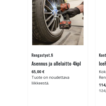
Rengastyot.fi
Kont
5/45-17
Asennus ja allelaitto 4kpl
Ice
65,00 €
Kok
Tuote on noudettava
Ren
liikkeestä.
: 72dB
114
 94
124