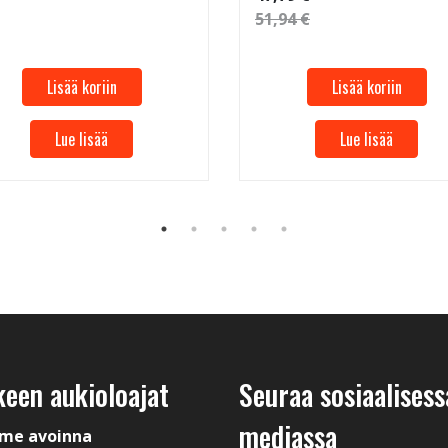
51,94 €
Lisää koriin
Lisää koriin
Lue lisää
Lue lisää
keen aukioloajat
Seuraa sosiaalisess
mediassa
me avoinna