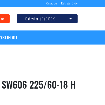
Kirjaudu
Rekisteröidy
Hae
Ostoskori (
0
)
0,00 €
Avaa ostoskori
YSTIEDOT
e SW606 225/60-18 H