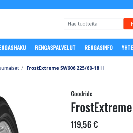
RENGASHAKU
RENGASPALVELUT
RENGASINFO
YHTE
uumaiset
FrostExtreme SW606 225/60-18 H
Goodride
FrostExtrem
119,56 €