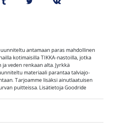
suunniteltu antamaan paras mahdollinen
ailla kotimaisilla TIKKA-nastoilla, jotka
 ja veden renkaan alta. Jyrkkä
unniteltu materiaali parantaa talviajo-
taan. Tarjoamme lisäksi ainutlaatuisen
rvan puitteissa. Lisätietoja Goodride