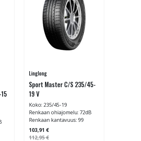
Linglong
Linglong
Sport Master C/S 235/45-
GreenMa
-15
19 V
testimen
H
Koko: 235/45-19
Renkaan ohiajomelu: 72dB
Koko: 20
Renkaan kantavuus: 99
B
Renkaan 
Renkaan 
103,91 €
112,95 €
53,32 €