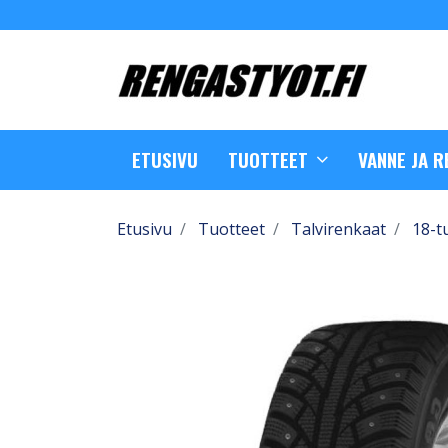
ETUSIVU
TUOTTEET
VANNE JA 
Etusivu
Tuotteet
Talvirenkaat
18-t