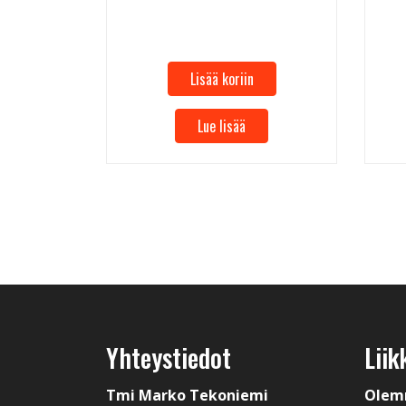
Lisää koriin
Lue lisää
Yhteystiedot
Liik
Tmi Marko Tekoniemi
Olem