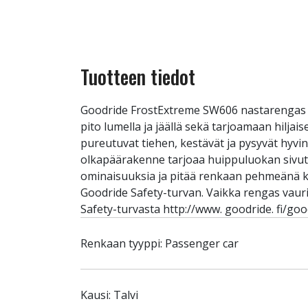
Tuotteen tiedot
Goodride FrostExtreme SW606 nastarengas 
pito lumella ja jäällä sekä tarjoamaan hiljai
pureutuvat tiehen, kestävät ja pysyvät hyvi
olkapäärakenne tarjoaa huippuluokan sivuttai
ominaisuuksia ja pitää renkaan pehmeänä ko
Goodride Safety-turvan. Vaikka rengas vauri
Safety-turvasta http://www. goodride. fi/goo
Renkaan tyyppi: Passenger car
Kausi: Talvi