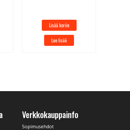
57,96 €
Lisää koriin
Lue lisää
a
Verkkokauppainfo
Sopimusehdot