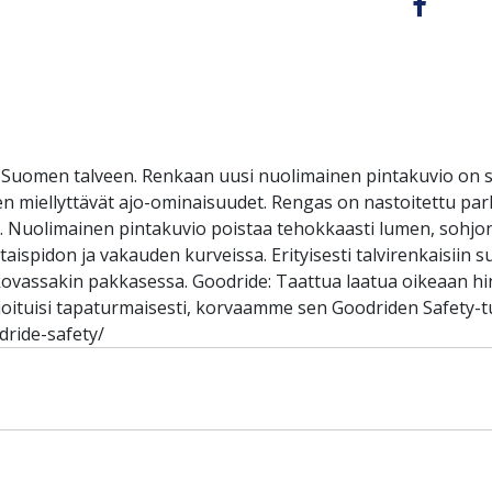
Suomen talveen. Renkaan uusi nuolimainen pintakuvio on 
sen miellyttävät ajo-ominaisuudet. Rengas on nastoitettu parh
n. Nuolimainen pintakuvio poistaa tehokkaasti lumen, sohjon
spidon ja vakauden kurveissa. Erityisesti talvirenkaisiin su
vassakin pakkasessa. Goodride: Taattua laatua oikeaan hin
oituisi tapaturmaisesti, korvaamme sen Goodriden Safety-tu
dride-safety/