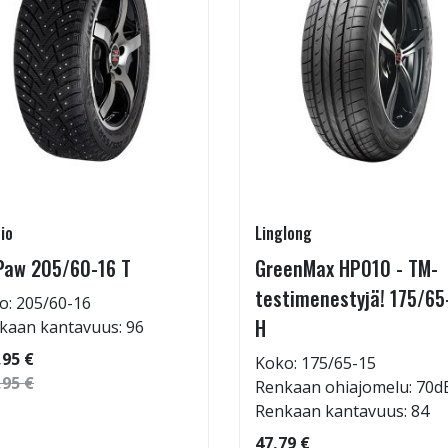
io
Linglong
Paw 205/60-16 T
GreenMax HP010 - TM-
testimenestyjä! 175/65
o: 205/60-16
H
kaan kantavuus: 96
,95 €
Koko: 175/65-15
,95 €
Renkaan ohiajomelu: 70d
Renkaan kantavuus: 84
47,79 €