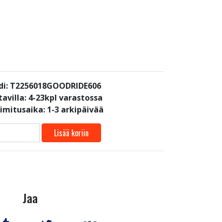
di: T2256018GOODRIDE606
avilla:
4-23kpl varastossa
oimitusaika: 1-3 arkipäivää
Lisää koriin
Jaa