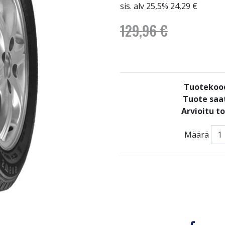
sis. alv 25,5% 24,29 €
129,96 €
Tuotekoo
Tuote saat
Arvioitu t
Määrä