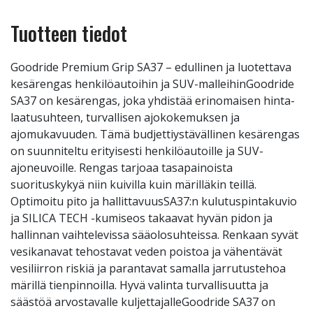
Tuotteen tiedot
Goodride Premium Grip SA37 – edullinen ja luotettava
kesärengas henkilöautoihin ja SUV-malleihinGoodride
SA37 on kesärengas, joka yhdistää erinomaisen hinta-
laatusuhteen, turvallisen ajokokemuksen ja
ajomukavuuden. Tämä budjettiystävällinen kesärengas
on suunniteltu erityisesti henkilöautoille ja SUV-
ajoneuvoille. Rengas tarjoaa tasapainoista
suorituskykyä niin kuivilla kuin märilläkin teillä.
Optimoitu pito ja hallittavuusSA37:n kulutuspintakuvio
ja SILICA TECH -kumiseos takaavat hyvän pidon ja
hallinnan vaihtelevissa sääolosuhteissa. Renkaan syvät
vesikanavat tehostavat veden poistoa ja vähentävät
vesiliirron riskiä ja parantavat samalla jarrutustehoa
märillä tienpinnoilla. Hyvä valinta turvallisuutta ja
säästöä arvostavalle kuljettajalleGoodride SA37 on