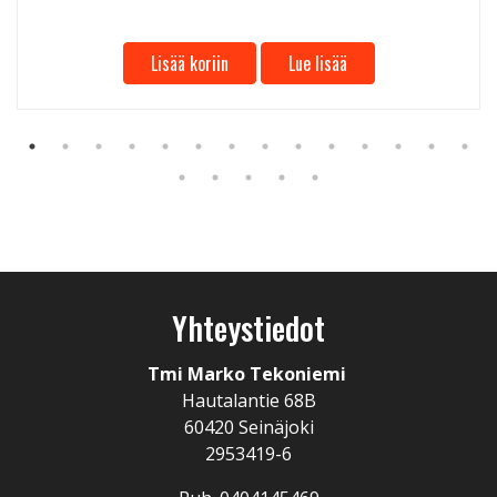
Lisää koriin
Lue lisää
Yhteystiedot
Tmi Marko Tekoniemi
Hautalantie 68B
60420 Seinäjoki
2953419-6