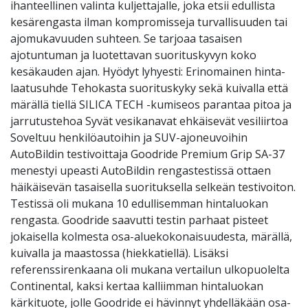
ihanteellinen valinta kuljettajalle, joka etsii edullista
kesärengasta ilman kompromisseja turvallisuuden tai
ajomukavuuden suhteen. Se tarjoaa tasaisen
ajotuntuman ja luotettavan suorituskyvyn koko
kesäkauden ajan. Hyödyt lyhyesti: Erinomainen hinta-
laatusuhde Tehokasta suorituskyky sekä kuivalla että
märällä tiellä SILICA TECH -kumiseos parantaa pitoa ja
jarrutustehoa Syvät vesikanavat ehkäisevät vesiliirtoa
Soveltuu henkilöautoihin ja SUV-ajoneuvoihin
AutoBildin testivoittaja Goodride Premium Grip SA-37
menestyi upeasti AutoBildin rengastestissä ottaen
häikäisevän tasaisella suorituksella selkeän testivoiton.
Testissä oli mukana 10 edullisemman hintaluokan
rengasta. Goodride saavutti testin parhaat pisteet
jokaisella kolmesta osa-aluekokonaisuudesta, märällä,
kuivalla ja maastossa (hiekkatiellä). Lisäksi
referenssirenkaana oli mukana vertailun ulkopuolelta
Continental, kaksi kertaa kalliimman hintaluokan
kärkituote, jolle Goodride ei hävinnyt yhdelläkään osa-