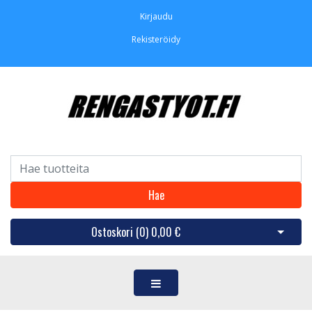
Kirjaudu
Rekisteröidy
Hae
Ostoskori (
0
)
0,00 €
Avaa os