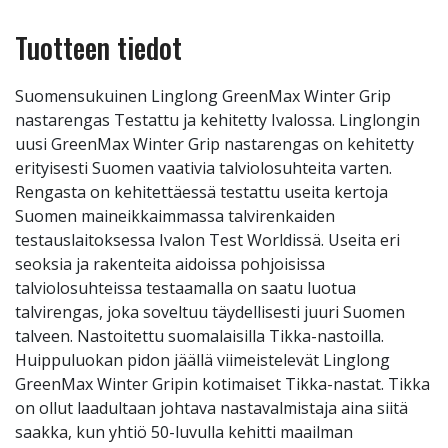
Tuotteen tiedot
Suomensukuinen Linglong GreenMax Winter Grip
nastarengas Testattu ja kehitetty Ivalossa. Linglongin
uusi GreenMax Winter Grip nastarengas on kehitetty
erityisesti Suomen vaativia talviolosuhteita varten.
Rengasta on kehitettäessä testattu useita kertoja
Suomen maineikkaimmassa talvirenkaiden
testauslaitoksessa Ivalon Test Worldissä. Useita eri
seoksia ja rakenteita aidoissa pohjoisissa
talviolosuhteissa testaamalla on saatu luotua
talvirengas, joka soveltuu täydellisesti juuri Suomen
talveen. Nastoitettu suomalaisilla Tikka-nastoilla.
Huippuluokan pidon jäällä viimeistelevät Linglong
GreenMax Winter Gripin kotimaiset Tikka-nastat. Tikka
on ollut laadultaan johtava nastavalmistaja aina siitä
saakka, kun yhtiö 50-luvulla kehitti maailman