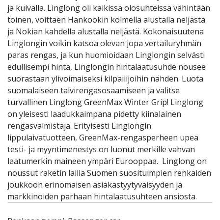
ja kuivalla. Linglong oli kaikissa olosuhteissa vähintään
toinen, voittaen Hankookin kolmella alustalla neljästä
ja Nokian kahdella alustalla neljästä. Kokonaisuutena
Linglongin voikin katsoa olevan jopa vertailuryhmän
paras rengas, ja kun huomioidaan Linglongin selvästi
edullisempi hinta, Linglongin hintalaatusuhde nousee
suorastaan ylivoimaiseksi kilpailijoihin nähden. Luota
suomalaiseen talvirengasosaamiseen ja valitse
turvallinen Linglong GreenMax Winter Grip! Linglong
on yleisesti laadukkaimpana pidetty kiinalainen
rengasvalmistaja. Erityisesti Linglongin
lippulaivatuotteen, GreenMax-rengasperheen upea
testi- ja myyntimenestys on luonut merkille vahvan
laatumerkin maineen ympäri Eurooppaa. Linglong on
noussut raketin lailla Suomen suosituimpien renkaiden
joukkoon erinomaisen asiakastyytyväisyyden ja
markkinoiden parhaan hintalaatusuhteen ansiosta.