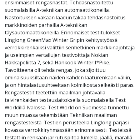
ensimmäiset rengasnastat. Tehdasnastoitettu
suomalaisilla A-tekniikan automaattikoneilla.
Nastoituksen vakaan laadun takaa tehdasnastoitus
markkinoiden parhailla A-tekniikan
täysautomaattikoneilla. Erinomaiset testitulokset
Linglong GreenMax Winter Gripin kehitystyössä
verrokkirenkaiksi valittiin senhetkinen markkinajohtaja
ja useimpien vertailujen testivoittaja Nokian
Hakkapeliitta 7, sekä Hankook Winter I*Pike.
Tavoitteena oli tehdä rengas, joka sijoittuu
ominaisuuksiltaan näiden kahden laaturenkaan väliin,
ja on hintalaatusuhteeltaan kolmikosta selkeästi paras.
Rengastestit teetettiin maailman johtavalla
talvirenkaiden testauslaitoksella suomalaisella Test
Worldillä Ivalossa. Test World on Suomessa tunnettu
muun muassa tekemistään Tekniikan maailman
rengastesteistä. Testien perusteella Linglong pärjäsi
kovassa verrokkiryhmässään erinomaisesti. Testeissä
testattiin renkaan jarrutuspitoa lumella, jäällä, märällä