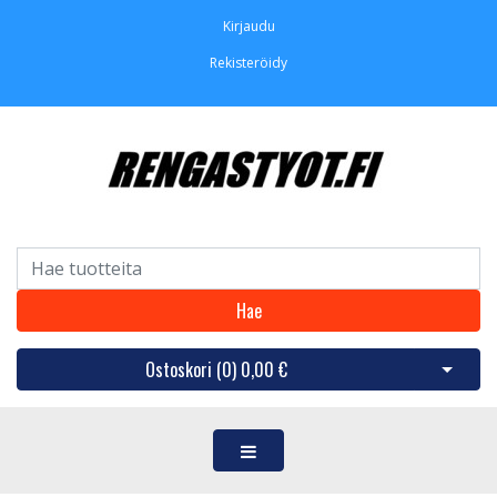
Kirjaudu
Rekisteröidy
Hae
Ostoskori (
0
)
0,00 €
Avaa os