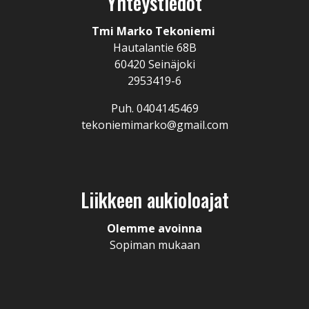
Yhteystiedot
Tmi Marko Tekoniemi
Hautalantie 68B
60420 Seinäjoki
2953419-6
Puh. 0404145469
tekoniemimarko@gmail.com
Liikkeen aukioloajat
Olemme avoinna
Sopiman mukaan