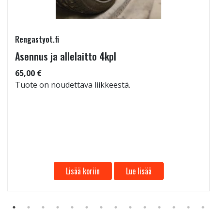
Rengastyot.fi
Asennus ja allelaitto 4kpl
65,00 €
Tuote on noudettava liikkeestä.
Lisää koriin
Lue lisää