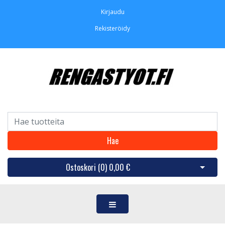
Kirjaudu
Rekisteröidy
Hae
Ostoskori (
0
)
0,00 €
Avaa os