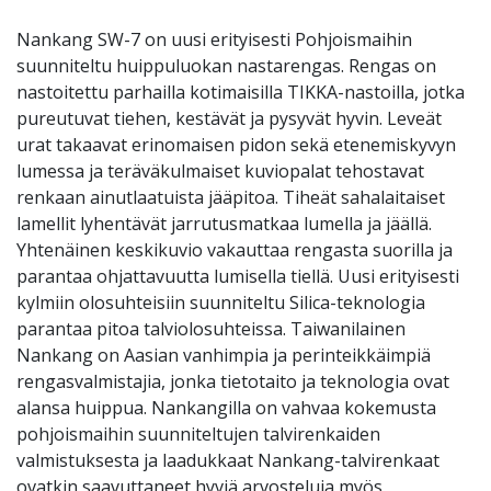
Nankang SW-7 on uusi erityisesti Pohjoismaihin
suunniteltu huippuluokan nastarengas. Rengas on
nastoitettu parhailla kotimaisilla TIKKA-nastoilla, jotka
pureutuvat tiehen, kestävät ja pysyvät hyvin. Leveät
urat takaavat erinomaisen pidon sekä etenemiskyvyn
lumessa ja teräväkulmaiset kuviopalat tehostavat
renkaan ainutlaatuista jääpitoa. Tiheät sahalaitaiset
lamellit lyhentävät jarrutusmatkaa lumella ja jäällä.
Yhtenäinen keskikuvio vakauttaa rengasta suorilla ja
parantaa ohjattavuutta lumisella tiellä. Uusi erityisesti
kylmiin olosuhteisiin suunniteltu Silica-teknologia
parantaa pitoa talviolosuhteissa. Taiwanilainen
Nankang on Aasian vanhimpia ja perinteikkäimpiä
rengasvalmistajia, jonka tietotaito ja teknologia ovat
alansa huippua. Nankangilla on vahvaa kokemusta
pohjoismaihin suunniteltujen talvirenkaiden
valmistuksesta ja laadukkaat Nankang-talvirenkaat
ovatkin saavuttaneet hyviä arvosteluja myös