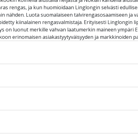
kookin kolmella alustalla neljästä ja Nokian kahdella alusta
ras rengas, ja kun huomioidaan Linglongin selvästi edullis
ihin nähden. Luota suomalaiseen talvirengasosaamiseen ja v
idetty kiinalainen rengasvalmistaja. Erityisesti Linglongin 
ys on luonut merkille vahvan laatumerkin maineen ympäri 
kkoon erinomaisen asiakastyytyväisyyden ja markkinoiden p