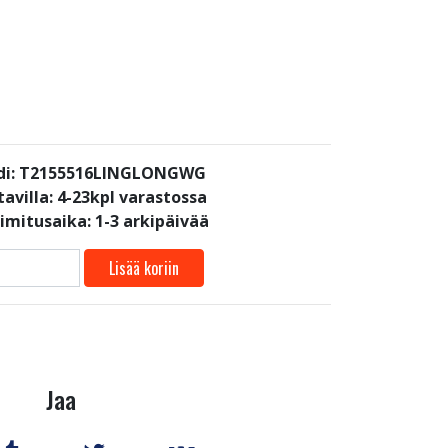
di: T2155516LINGLONGWG
avilla:
4-23kpl varastossa
oimitusaika: 1-3 arkipäivää
Lisää koriin
Jaa