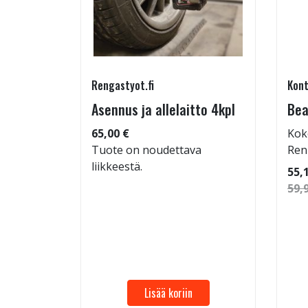
Rengastyot.fi
Kont
tu-
Asennus ja allelaitto 4kpl
Bea
65,00 €
Kok
Tuote on noudettava
Ren
liikkeestä.
 96
55,
59,
Lisää koriin