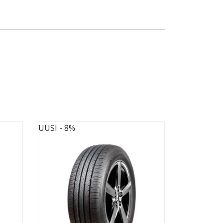
UUSI
- 8%
UUSI
- 8%