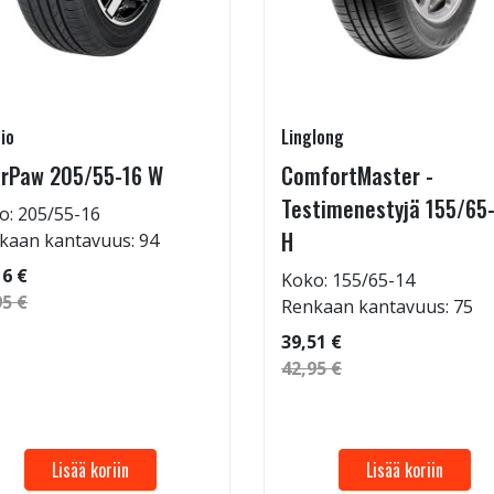
io
Linglong
rPaw 205/55-16 W
ComfortMaster -
Testimenestyjä 155/65
o: 205/55-16
H
kaan kantavuus: 94
16 €
Koko: 155/65-14
95 €
Renkaan kantavuus: 75
39,51 €
42,95 €
Lisää koriin
Lisää koriin