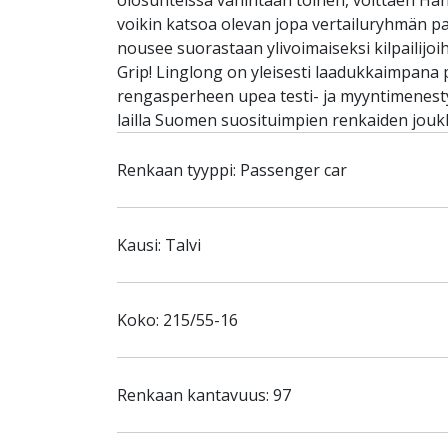
olosuhteissa vähintään toinen, voittaen Han
voikin katsoa olevan jopa vertailuryhmän pa
nousee suorastaan ylivoimaiseksi kilpailijo
Grip! Linglong on yleisesti laadukkaimpana p
rengasperheen upea testi- ja myyntimenest
lailla Suomen suosituimpien renkaiden jou
Renkaan tyyppi: Passenger car
Kausi: Talvi
Koko: 215/55-16
Renkaan kantavuus: 97