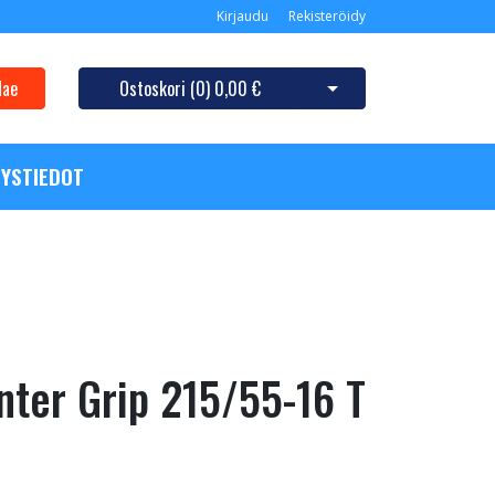
Kirjaudu
Rekisteröidy
Hae
Ostoskori (
0
)
0,00 €
Avaa ostoskori
YSTIEDOT
ter Grip 215/55-16 T