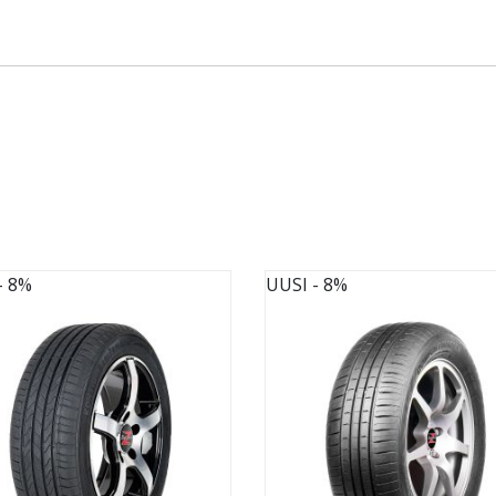
- 8%
UUSI
- 8%