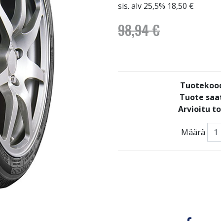
sis. alv 25,5% 18,50 €
98,94 €
Tuotekoo
Tuote saat
Arvioitu t
Määrä