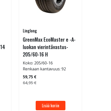
Linglong
Kontio
GreenMax EcoMaster e -A-
IcePaw 
-14
luokan vierintävastus-
Koko: 20
205/60-16 H
Renkaan 
114,95 €
Koko: 205/60-16
124,95 €
Renkaan kantavuus: 92
59,75 €
64,95 €
Lisää koriin