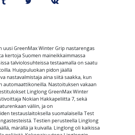
in uusi GreenMax Winter Grip nastarengas
useita kertoja Suomen maineikkaimmassa
sissa talviolosuhteissa testaamalla on saatu
toilla. Huippuluokan pidon jäällä
va nastavalmistaja aina siitä saakka, kun
an automaattikoneilla. Nastoituksen vakaan
testitulokset Linglong GreenMax Winter
tivoittaja Nokian Hakkapeliitta 7, sekä
aturenkaan väliin, ja on
iden testauslaitoksella suomalaisella Test
gastesteistä. Testien perusteella Linglong
lä, märällä ja kuivalla. Linglong oli kaikissa