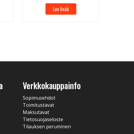
Lue lisää
a
Verkkokauppainfo
Sopimusehdot
Toimitustavat
Maksutavat
Tietosuojaseloste
Tilauksen peruminen