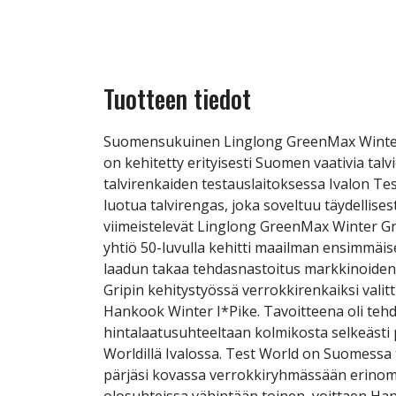
Tuotteen tiedot
Suomensukuinen Linglong GreenMax Winter G
on kehitetty erityisesti Suomen vaativia ta
talvirenkaiden testauslaitoksessa Ivalon Tes
luotua talvirengas, joka soveltuu täydellise
viimeistelevät Linglong GreenMax Winter Grip
yhtiö 50-luvulla kehitti maailman ensimmäis
laadun takaa tehdasnastoitus markkinoiden 
Gripin kehitystyössä verrokkirenkaiksi valit
Hankook Winter I*Pike. Tavoitteena oli tehd
hintalaatusuhteeltaan kolmikosta selkeästi p
Worldillä Ivalossa. Test World on Suomess
pärjäsi kovassa verrokkiryhmässään erinomaise