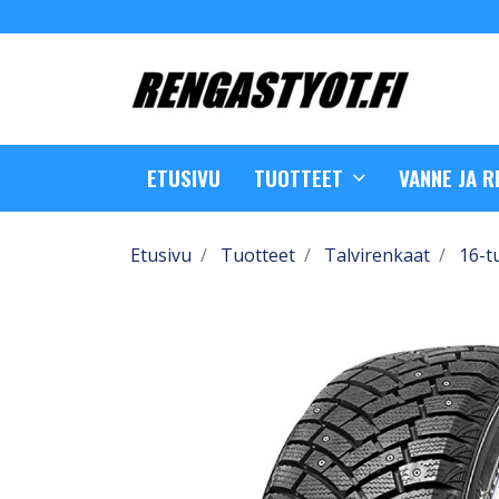
ETUSIVU
TUOTTEET
VANNE JA 
Etusivu
Tuotteet
Talvirenkaat
16-t