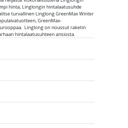
lla neljästä. Kokonaisuutena Linglongin
empi hinta, Linglongin hintalaatusuhde
alitse turvallinen Linglong GreenMax Winter
lippulaivatuotteen, GreenMax-
Eurooppaa. Linglong on noussut raketin
arhaan hintalaatusuhteen ansiosta.