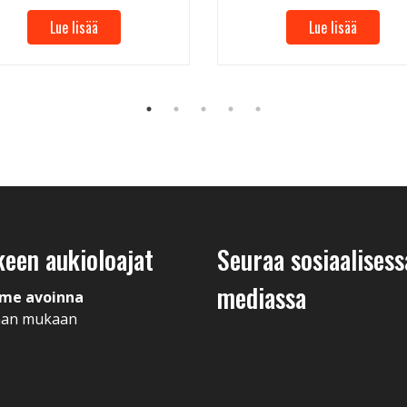
Lue lisää
Lue lisää
keen aukioloajat
Seuraa sosiaalisess
mediassa
me avoinna
man mukaan