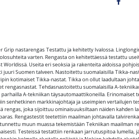
rip nastarengas Testattu ja kehitetty Ivalossa. Linglong
lviolosuhteita varten. Rengasta on kehitettäessä testattu 
t Worldissä. Useita eri seoksia ja rakenteita aidoissa pohjoi
sti juuri Suomen talveen. Nastoitettu suomalaisilla Tikka-nas
in kotimaiset Tikka-nastat. Tikka on ollut laadultaan johta
et rengasnastat. Tehdasnastoitettu suomalaisilla A-tekniik
parhailla A-tekniikan täysautomaattikoneilla. Erinomaiset 
tiin senhetkinen markkinajohtaja ja useimpien vertailujen tes
ä rengas, joka sijoittuu ominaisuuksiltaan näiden kahden la
aras. Rengastestit teetettiin maailman johtavalla talvirenka
a tunnettu muun muassa tekemistään Tekniikan maailman ren
sti. Testeissä testattiin renkaan jarrutuspitoa lumella, jääl