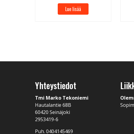
Lue lisää
Yhteystiedot
Liik
Tmi Marko Tekoniemi
Olem
Hautalantie 68B
Sopi
60420 Seinäjoki
2953419-6
Puh. 0404145469