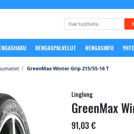
RENGASHAKU
RENGASPALVELUT
RENGASINFO
YHTE
uumaiset
GreenMax Winter Grip 215/55-16 T
Linglong
GreenMax Win
91,03 €