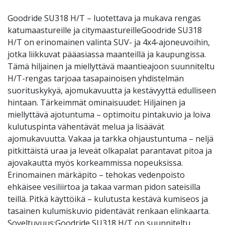
Goodride SU318 H/T – luotettava ja mukava rengas
katumaastureille ja citymaastureilleGoodride SU318
H/T on erinomainen valinta SUV- ja 4x4-ajoneuvoihin,
jotka liikkuvat pääasiassa maanteillä ja kaupungissa.
Tämä hiljainen ja miellyttävä maantieajoon suunniteltu
H/T-rengas tarjoaa tasapainoisen yhdistelmän
suorituskykyä, ajomukavuutta ja kestävyyttä edulliseen
hintaan. Tärkeimmät ominaisuudet: Hiljainen ja
miellyttävä ajotuntuma – optimoitu pintakuvio ja loiva
kulutuspinta vähentävät melua ja lisäävät
ajomukavuutta. Vakaa ja tarkka ohjaustuntuma – neljä
pitkittäistä uraa ja leveät olkapalat parantavat pitoa ja
ajovakautta myös korkeammissa nopeuksissa.
Erinomainen märkäpito – tehokas vedenpoisto
ehkäisee vesiliirtoa ja takaa varman pidon sateisilla
teillä. Pitkä käyttöikä – kulutusta kestävä kumiseos ja
tasainen kulumiskuvio pidentävät renkaan elinkaarta.
Soveltuvuus:Goodride SU318 H/T on suunniteltu