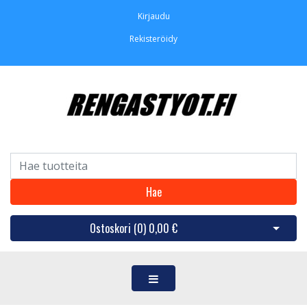
Kirjaudu
Rekisteröidy
Hae
Ostoskori (
0
)
0,00 €
Avaa os