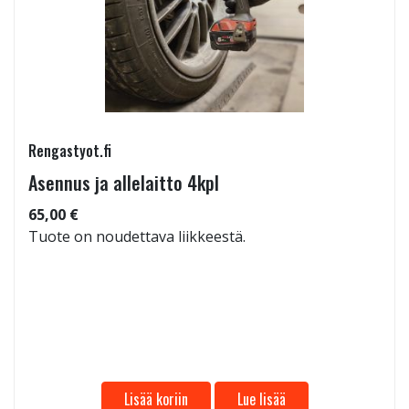
Rengastyot.fi
Asennus ja allelaitto 4kpl
65,00 €
Tuote on noudettava liikkeestä.
Lisää koriin
Lue lisää