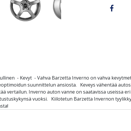
ullinen - Kevyt - Vahva Barzetta Inverno on vahva kevytmeta
eoptimoidun suunnittelun ansiosta. Keveys vähentää autosi
ää vertailun. Inverno auton vanne on saatavissa useissa eri
stustuskykynsä vuoksi. Kiilotetun Barzetta Invernon tyylikk
sta!