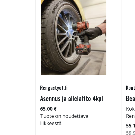
Rengastyot.fi
Kont
tu-
Asennus ja allelaitto 4kpl
Bea
65,00 €
Kok
Tuote on noudettava
Ren
liikkeestä.
 96
55,
59,