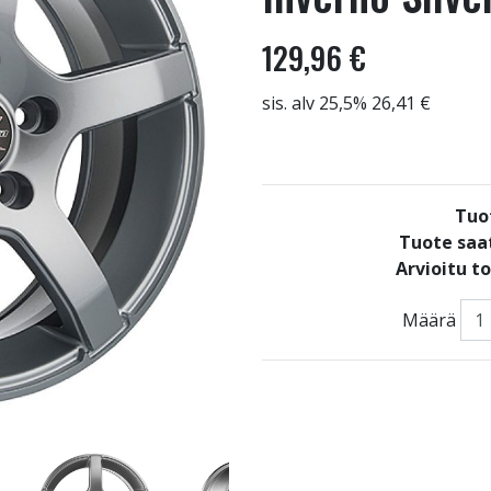
129,96 €
sis. alv 25,5% 26,41 €
Tuo
Tuote saat
Arvioitu t
Määrä