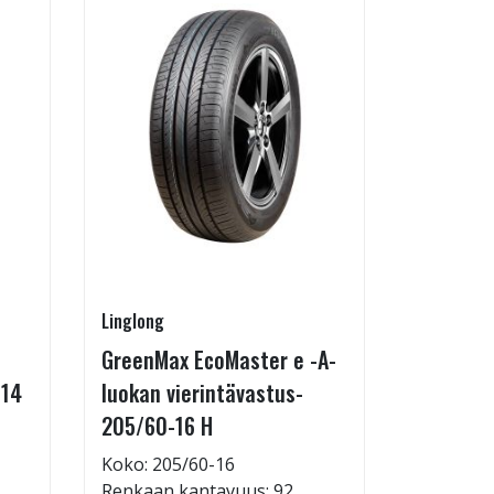
Linglong
Kontio
GreenMax EcoMaster e -A-
IcePaw 
-14
luokan vierintävastus-
Koko: 20
205/60-16 H
Renkaan 
114,95 €
Koko: 205/60-16
124,95 €
Renkaan kantavuus: 92