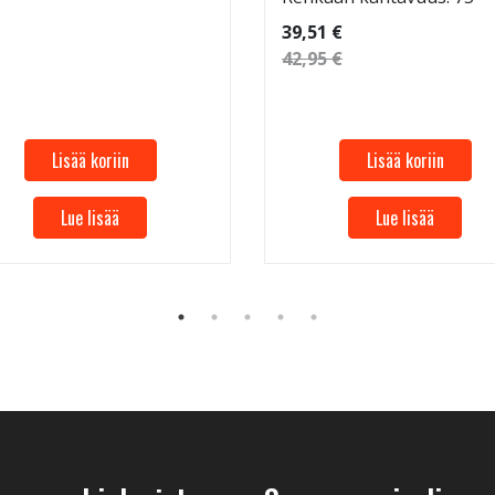
39,51 €
42,95 €
Lisää koriin
Lisää koriin
Lue lisää
Lue lisää