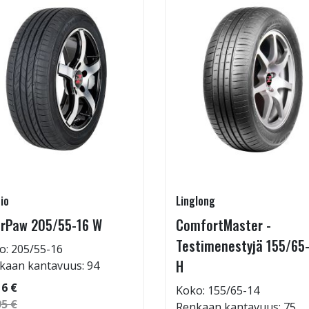
io
Linglong
rPaw 205/55-16 W
ComfortMaster -
Testimenestyjä 155/65
o: 205/55-16
H
kaan kantavuus: 94
16 €
Koko: 155/65-14
95 €
Renkaan kantavuus: 75