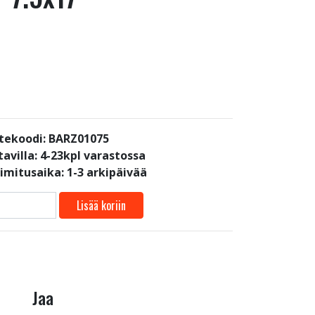
tekoodi: BARZ01075
avilla:
4-23kpl varastossa
oimitusaika: 1-3 arkipäivää
Lisää koriin
Jaa