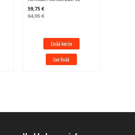
59,75 €
64,95 €
Lisää koriin
Lue lisää