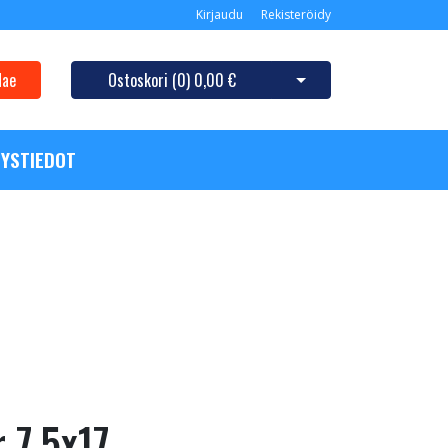
Kirjaudu
Rekisteröidy
Hae
Ostoskori (
0
)
0,00 €
Avaa ostoskori
YSTIEDOT
r 7.5x17