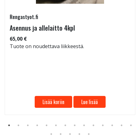
Rengastyot.fi
Asennus ja allelaitto 4kpl
65,00 €
Tuote on noudettava liikkeestä.
Lisää koriin
Lue lisää