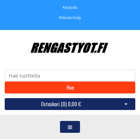
Kirjaudu
Rekisteröidy
Hae
Ostoskori (
0
)
0,00 €
Avaa os