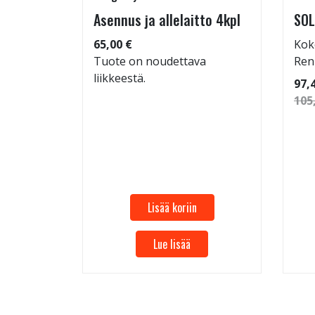
rip
Asennus ja allelaitto 4kpl
SOL
65,00 €
Kok
Tuote on noudettava
Ren
liikkeestä.
 86
97,
105
Lisää koriin
Lue lisää