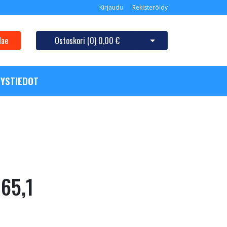
Kirjaudu
Rekisteröidy
Hae
Ostoskori (
0
)
0,00 €
Avaa ostoskori
YSTIEDOT
 65,1