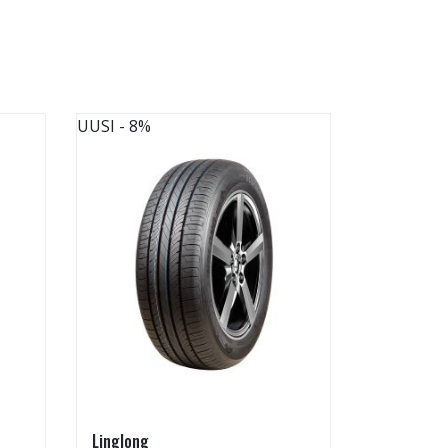
UUSI
- 8%
UUSI
Linglong
Radburg