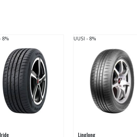
- 8%
UUSI
- 8%
ride
Linglong