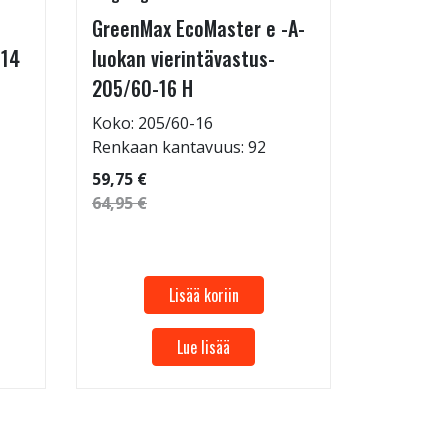
GreenMax EcoMaster e -A-
Technic 
-14
luokan vierintävastus-
255/35-
205/60-16 H
Koko: 25
Renkaan 
Koko: 205/60-16
Renkaan kantavuus: 92
69,95 €
59,75 €
64,95 €
Lisää koriin
Lue lisää