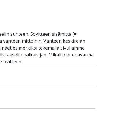
selin suhteen. Sovitteen sisämitta (=
 ja vanteen mittoihin. Vanteen keskireiän
an näet esimerkiksi tekemällä sivullamme
si akselin halkaisijan. Mikäli olet epävarma
 sovitteen.