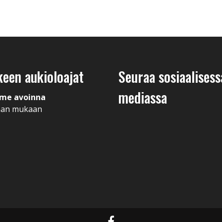
keen aukioloajat
Seuraa sosiaalisess
mediassa
me avoinna
man mukaan