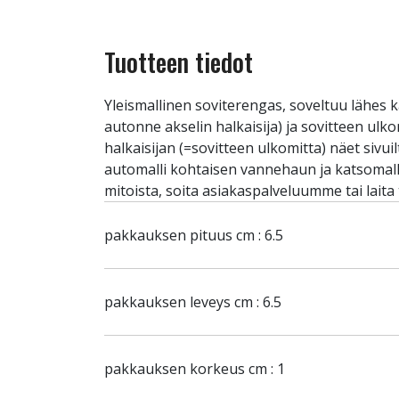
Tuotteen tiedot
Yleismallinen soviterengas, soveltuu lähes k
autonne akselin halkaisija) ja sovitteen ulk
halkaisijan (=sovitteen ulkomitta) näet sivu
automalli kohtaisen vannehaun ja katsomalla 
mitoista, soita asiakaspalveluumme tai laita
pakkauksen pituus cm : 6.5
pakkauksen leveys cm : 6.5
pakkauksen korkeus cm : 1