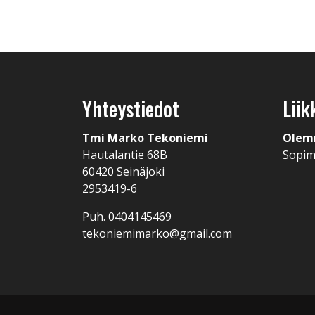
Yhteystiedot
Liik
Tmi Marko Tekoniemi
Olem
Hautalantie 68B
Sopi
60420 Seinäjoki
2953419-6
Puh. 0404145469
tekoniemimarko@gmail.com