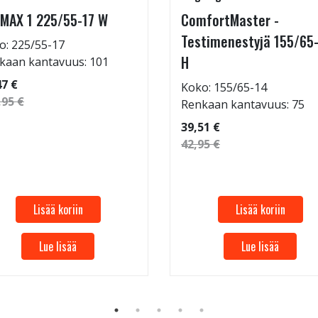
MAX 1 225/55-17 W
ComfortMaster -
Testimenestyjä 155/65
o: 225/55-17
H
kaan kantavuus: 101
47 €
Koko: 155/65-14
,95 €
Renkaan kantavuus: 75
39,51 €
42,95 €
Lisää koriin
Lisää koriin
Lue lisää
Lue lisää