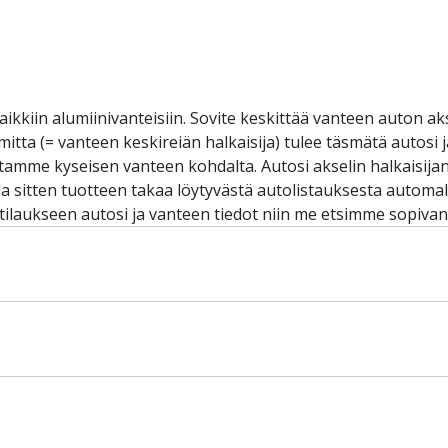
aikkiin alumiinivanteisiin. Sovite keskittää vanteen auton ak
omitta (= vanteen keskireiän halkaisija) tulee täsmätä autosi
iltamme kyseisen vanteen kohdalta. Autosi akselin halkaisij
sitten tuotteen takaa löytyvästä autolistauksesta automalli
 tilaukseen autosi ja vanteen tiedot niin me etsimme sopivan