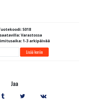
Tuotekoodi: S018
saatavilla:
Varastossa
oimitusaika: 1-3 arkipäivää
Lisää koriin
Jaa