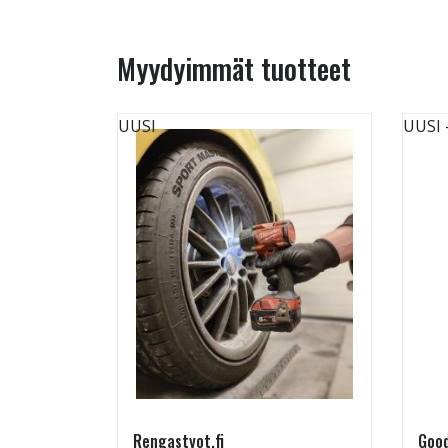
Myydyimmät tuotteet
UUSI
UUSI
Rengastyot.fi
Good