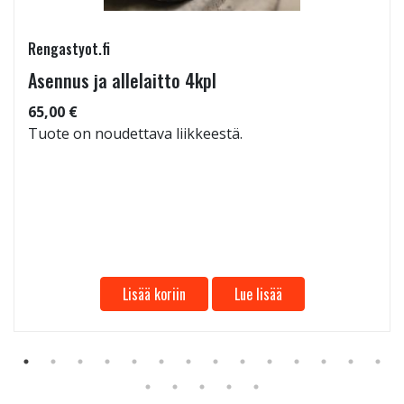
Rengastyot.fi
Asennus ja allelaitto 4kpl
65,00 €
Tuote on noudettava liikkeestä.
Lisää koriin
Lue lisää