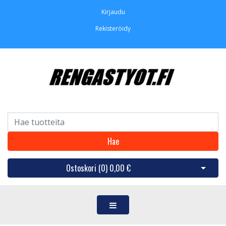
Kirjaudu
Rekisteröidy
Hae
Ostoskori (
0
)
0,00 €
Avaa os